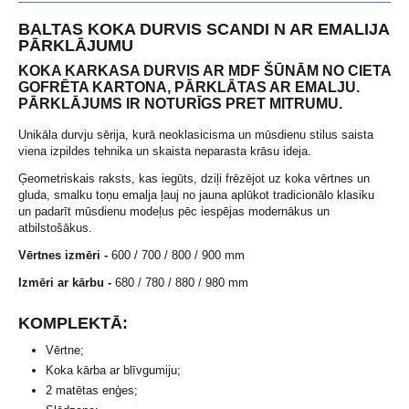
BALTAS KOKA DURVIS SCANDI N AR EMALIJA
PĀRKLĀJUMU
KOKA KARKASA DURVIS AR MDF ŠŪNĀM NO CIETA
GOFRĒTA KARTONA, PĀRKLĀTAS AR EMALJU.
PĀRKLĀJUMS IR NOTURĪGS PRET MITRUMU.
Unikāla durvju sērija, kurā neoklasicisma un mūsdienu stilus saista
viena izpildes tehnika un skaista neparasta krāsu ideja.
Ģeometriskais raksts, kas iegūts, dziļi frēzējot uz koka vērtnes un
gluda, smalku toņu emalja ļauj no jauna aplūkot tradicionālo klasiku
un padarīt mūsdienu modeļus pēc iespējas modernākus un
atbilstošākus.
Vērtnes izmēri -
600 / 700 / 800 / 900 mm
Izmēri ar kārbu -
680 / 780 / 880 / 980 mm
KOMPLEKTĀ:
Vērtne;
Koka kārba ar blīvgumiju;
2 matētas enģes;