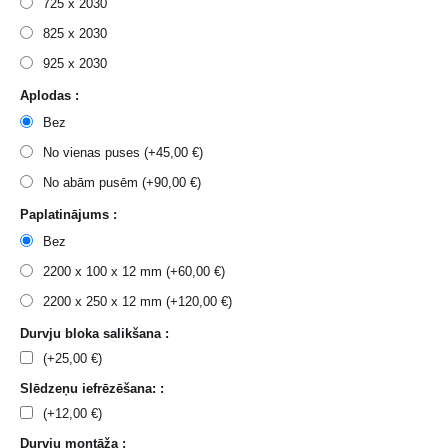
725 x 2030
825 x 2030
925 x 2030
Aplodas :
Bez
No vienas puses (+
45,00
€
)
No abām pusēm (+
90,00
€
)
Paplatinājums :
Bez
2200 x 100 x 12 mm (+
60,00
€
)
2200 x 250 x 12 mm (+
120,00
€
)
Durvju bloka salikšana :
(+
25,00
€
)
Slēdzeņu iefrēzēšana: :
(+
12,00
€
)
Durvju montāža :