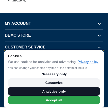
Slēdzene;
MY ACCOUNT
DEMO STORE
CUSTOMER SERVICE
Cookies
CONTACT US
We use cookies for analytics and advertising.
Privacy policy
You can change your choice anytime at the bottom of the site.
Necessary only
Customize
2022.gada 8.augustā SIA Baltijas Durvis parakstīja līgumu Nr. SKV-L-2022/368 ar
Latvijas Investīciju un attīstības aģentūru (LIAA) par projektu "Starptautiskās
Analytics only
konkurētspējas veicināšana", ko līdzfinansē Eiropas Reģionālās attīstības fonds.
Accept all