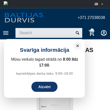
+371 27038038
0
×
IEKŠDURVIS LIZA PRO PILNAS
Svarīga informācija
Home
/
Interior doors
/
Painted white doors
Mūsu veikals tagad strādā no
8:00 līdz
17:00
.
Iepriekšējais darba laiks: 9:00–18:00
Aizvērt