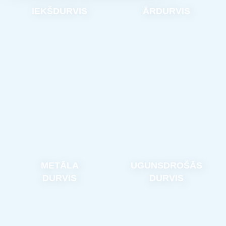
IEKŠDURVIS
ĀRDURVIS
METĀLA
UGUNSDROŠĀS
DURVIS
DURVIS