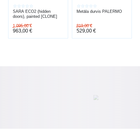
SARA ECO2 (hidden
Metāla durvis PALERMO
doors), painted [CLONE]
1 095,00
€
819,00
€
963,00
€
529,00
€