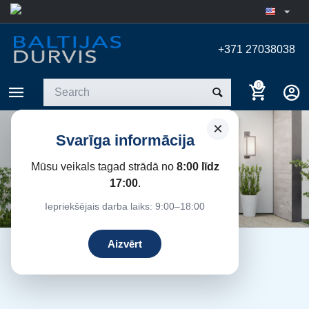
+371 27038038
0
×
Svarīga informācija
Mūsu veikals tagad strādā no
8:00 līdz
17:00
.
Iepriekšējais darba laiks: 9:00–18:00
Aizvērt