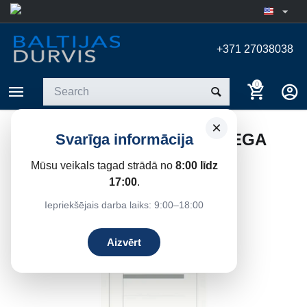
+371 27038038
0
×
IEKŠDURVIS DUPLEX 1 SNIEGA
Svarīga informācija
OZOLS
Mūsu veikals tagad strādā no
8:00 līdz
Home
/
Interior doors
17:00
.
Iepriekšējais darba laiks: 9:00–18:00
9%
Save
Aizvērt