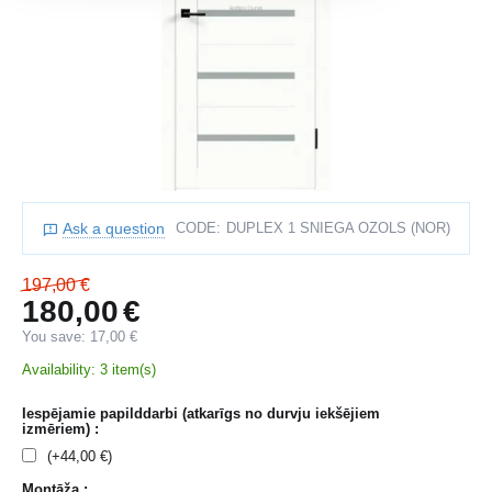
Ask a question
CODE:
DUPLEX 1 SNIEGA OZOLS (NOR)
197,00
€
180,00
€
You save:
17,00
€
Availability:
3 item(s)
Iespējamie papilddarbi (atkarīgs no durvju iekšējiem
izmēriem) :
(+
44,00
€
)
Montāža :