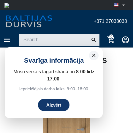
+371 27038038
0
×
DURVIS STANDART V OZOLS
Svarīga informācija
Home
/
Interior doors
/
Veneered interior doors
Mūsu veikals tagad strādā no
8:00 līdz
17:00
.
14%
Save
Iepriekšējais darba laiks: 9:00–18:00
Aizvērt