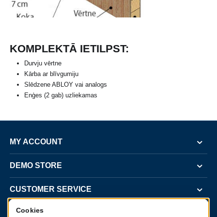
KOMPLEKTĀ IETILPST:
Durvju vērtne
Kārba ar blīvgumiju
Slēdzene ABLOY vai analogs
Enģes (2 gab) uzliekamas
MY ACCOUNT
DEMO STORE
CUSTOMER SERVICE
Cookies
CONTACT US