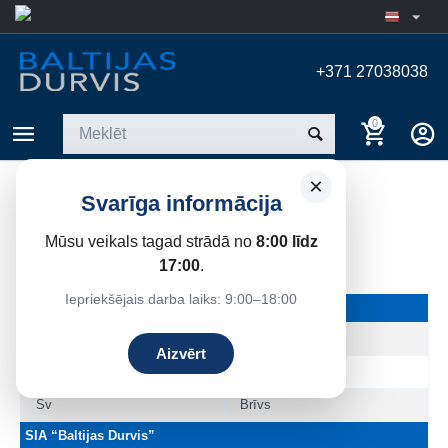
+371 27038038
0
×
Svarīga informācija
KONTAKTI
Mūsu veikals tagad strādā no
8:00 līdz
17:00
.
Iepriekšējais darba laiks: 9:00–18:00
Darba Laiki
Pi - Pk
8.00 - 17:00
Aizvērt
Se
Brīvs
Sv
Brīvs
SIA “Baltijas Durvis”