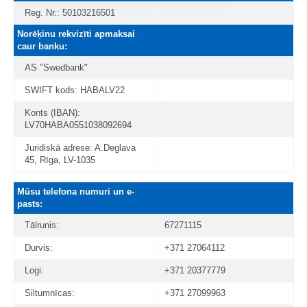
Reg. Nr.: 50103216501
Norēķinu rekvizīti apmaksai
caur banku:
AS "Swedbank"
SWIFT kods: HABALV22
Konts (IBAN):
LV70HABA0551038092694
Juridiskā adrese: A.Deglava
45, Rīga, LV-1035
Mūsu telefona numuri un e-
pasts:
Tālrunis:
67271115
Durvis:
+371 27064112
Logi:
+371 20377779
Siltumnīcas:
+371 27099963