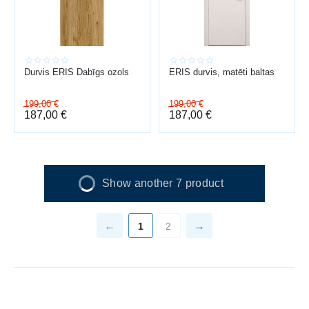
Durvis ERIS Dabīgs ozols
ERIS durvis, matēti baltas
199,00
€
199,00
€
187,00
€
187,00
€
Show another 7 product
1
2