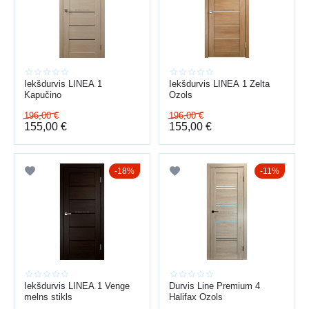
LIETOŠANAS KOMFORTS
vienmērīga aizvēršanās
kvalitatīva furnitūra
Iekšdurvis LINEA 1
Iekšdurvis LINEA 1 Zelta
laba skaņas izolācija
Kapučino
Ozols
196,00
patīkama virsmas tekstūra
€
196,00
€
155,00
€
155,00
€
UZSTĀDĪŠANA “ATSLĒGA ROKĀ”
konsultācija → uzmērīšana → izvēle → piegāde → montāža →
18%
11%
regulēšana
Baltijas durvis — vairāk nekā 15 gadu pieredze durvju
tirdzniecībā un uzstādīšanā visā Latvijā.
Profesionāla montāža nodrošina ilgmūžību un akurātu izskatu
daudzu gadu garumā.
Iekšdurvis LINEA 1 Venge
Durvis Line Premium 4
melns stikls
Halifax Ozols