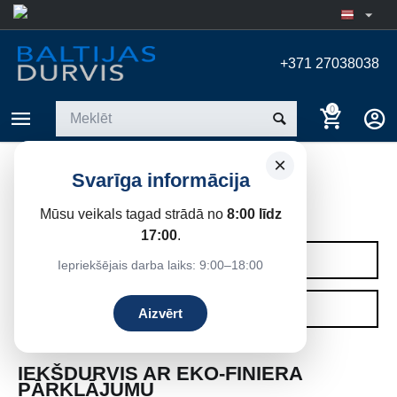
+371 27038038
0
×
Svarīga informācija
EKOFINIERĒTĀS DURVIS
Mūsu veikals tagad strādā no
8:00 līdz
Sākums
/
Iekšdurvis
17:00
.
KATEGORIJAS
Iepriekšējais darba laiks: 9:00–18:00
FILTRI
Aizvērt
IEKŠDURVIS AR EKO-FINIERA
PĀRKLĀJUMU