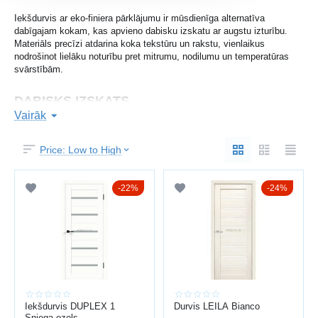
Iekšdurvis ar eko-finiera pārklājumu ir mūsdienīga alternatīva
dabīgajam kokam, kas apvieno dabisku izskatu ar augstu izturību.
Materiāls precīzi atdarina koka tekstūru un rakstu, vienlaikus
nodrošinot lielāku noturību pret mitrumu, nodilumu un temperatūras
svārstībām.
DABISKS IZSKATS
Vairāk
Eko-finieris atklāj koka krāsas dziļumu un faktūru, radot siltu
atmosfēru interjerā.
Price: Low to High
Jūs iegūstat:
reālistisku koka tekstūru
22%
24%
gludu un vienmērīgu virsmu
modernu un universālu dizainu
saskaņu ar mēbelēm un grīdas segumu
Piemērotas gan klasiskam, gan mūsdienīgam interjeram.
PRAKTISKUMS UN NODILUMIZTURĪBA
Iekšdurvis DUPLEX 1
Durvis LEILA Bianco
Sniega ozols