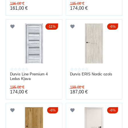
196,00
€
195,00
€
161,00
€
174,00
€
11%
6%
Durvis Line Premium 4
Durvis ERIS Nordic ozols
Ledus Kļava
195,00
€
199,00
€
174,00
€
187,00
€
6%
6%