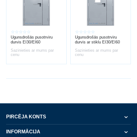
Ugunsdrošās durvis ir būtiska drošības sistēmas daļa, kas ārkārtas
situācijā var glābt dzīvību.
Ugunsdrošās pusotrviru
Ugunsdrošās pusotrviru
durvis EI30/EI60
durvis ar stiklu EI30/EI60
Sazinieties ar mums par
Sazinieties ar mums par
cenu
cenu
PIRCĒJA KONTS
INFORMĀCIJA