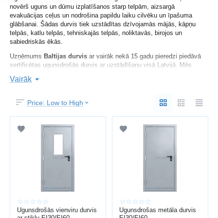
novērš uguns un dūmu izplatīšanos starp telpām, aizsargā
evakuācijas ceļus un nodrošina papildu laiku cilvēku un īpašuma
glābšanai. Šādas durvis tiek uzstādītas dzīvojamās mājās, kāpņu
telpās, katlu telpās, tehniskajās telpās, noliktavās, birojos un
sabiedriskās ēkās.
Uzņēmums
Baltijas durvis
ar vairāk nekā 15 gadu pieredzi piedāvā
sertificētas ugunsdrošās durvis ar uzstādīšanu visā Latvijā. Mēs
piemeklējam risinājumus atbilstoši drošības prasībām, telpas funkcijai
Vairāk
un būvnormatīviem.
Price: Low to High
UGUNSIZTURĪBAS KLASES
EI30
— aizsardzība līdz 30 minūtēm
EI60
— aizsardzība līdz 60 minūtēm
EI90 / EI120
— paaugstināta aizsardzība tehniskām un
sabiedriskām telpām
Apzīmējums EI nozīmē:
E
— konstrukcijas integritāte
I
— siltumizolācija
Ugunsdrošās vienviru durvis
Ugunsdrošas metāla durvis
ar stiklu EI30/EI60
EI30/EI60