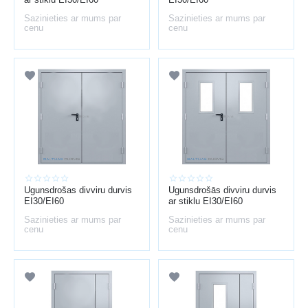
UZSTĀDĪŠANAS VIETAS
Sazinieties ar mums par
Sazinieties ar mums par
kāpņu telpas un ieejas zonas
cenu
cenu
katlu un tehniskās telpas
pagrabi un bēniņi
noliktavas un ražošanas telpas
autostāvvietas un garāžas
biroji un sabiedriskās ēkas
PRIEKŠROCĪBAS
Ugunsdrošas divviru durvis
Ugunsdrošās divviru durvis
cilvēku un īpašuma aizsardzība
EI30/EI60
ar stiklu EI30/EI60
Sazinieties ar mums par
Sazinieties ar mums par
atbilstība būvnormatīviem
cenu
cenu
dūmu necaurlaidība
izturīga metāla konstrukcija
ilgmūžība un drošība