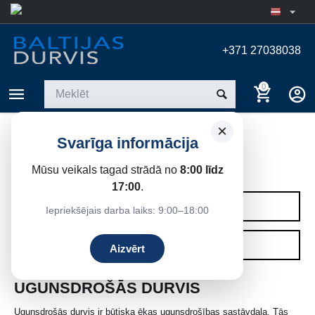
+371 27038038
0
×
Svarīga informācija
UGUNSDROŠAS DURVIS
Mūsu veikals tagad strādā no
8:00 līdz
Sākums
/
Ugunsdrošas durvis
17:00
.
KATEGORIJAS
Iepriekšējais darba laiks: 9:00–18:00
FILTRI
Aizvērt
UGUNSDROŠĀS DURVIS
Ugunsdrošās durvis ir būtiska ēkas ugunsdrošības sastāvdaļa. Tās