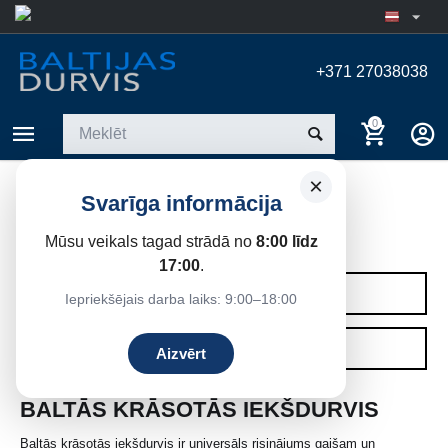
+371 27038038
0
×
Svarīga informācija
KRĀSOTAS DURVIS
Mūsu veikals tagad strādā no
8:00 līdz
Sākums
/
Iekšdurvis
17:00
.
KATEGORIJAS
Iepriekšējais darba laiks: 9:00–18:00
FILTRI
Aizvērt
BALTĀS KRĀSOTĀS IEKŠDURVIS
Baltās krāsotās iekšdurvis ir universāls risinājums gaišam un