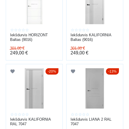
pietiekama skaņas izolācija
UZSTĀDĪŠANA “ATSLĒGA ROKĀ”
konsultācija → uzmērīšana → izvēle → piegāde → montāža →
Iekšdurvis HORIZONT
Iekšdurvis KALIFORNIA
regulēšana
Baltas (9016)
Baltas (9016)
Baltijas durvis — vairāk nekā 15 gadu pieredze durvju
301,00
€
301,00
€
tirdzniecībā un uzstādīšanā visā Latvijā.
249,00
€
249,00
€
Profesionāla montāža nodrošina akurātu izskatu un ilgu
kalpošanas laiku.
20%
13%
Iekšdurvis KALIFORNIA
Iekšdurvis LIANA 2 RAL
RAL 7047
7047