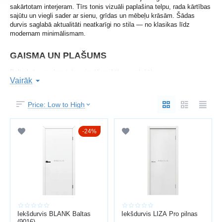
sakārtotam interjeram. Tīrs tonis vizuāli paplašina telpu, rada kārtības
sajūtu un viegli sader ar sienu, grīdas un mēbeļu krāsām. Šādas
durvis saglabā aktualitāti neatkarīgi no stila — no klasikas līdz
modernam minimālismam.
GAISMA UN PLAŠUMS
Balta krāsa padara telpu vizuāli gaišāku un plašāku.
Vairāk
Jūs iegūstat:
vairāk gaismas telpā
Price: Low to High
tīrības un kārtības sajūtu
24%
universālu saderību ar interjeru
aktuālu izskatu ilgtermiņā
Īpaši piemērotas nelieliem dzīvokļiem un tumšiem gaiteņiem.
GLUDA KRĀSOTA VIRSMA
Daudzslāņu krāsojums nodrošina vienmērīgu pārklājumu.
Iekšdurvis BLANK Baltas
Iekšdurvis LIZA Pro pilnas
(9016)