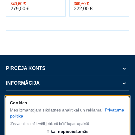
349,00
€
369,00
€
279,00
€
322,00
€
PIRCĒJA KONTS
INFORMĀCIJA
SERVISS
Cookies
Mēs izmantojam sīkdatnes analītikai un reklāmai.
Privātuma
KONTAKTI
politika
Jūs varat mainīt izvēli jebkurā brīdī lapas apakšā.
Tikai nepieciešamās