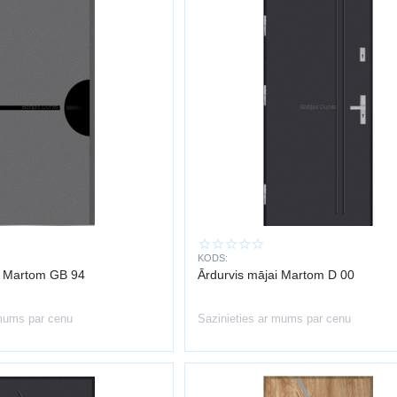
KODS:
i Martom GB 94
Ārdurvis mājai Martom D 00
 mums par cenu
Sazinieties ar mums par cenu