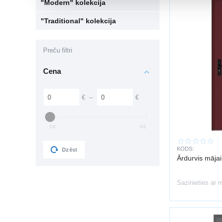
"Modern" kolekcija
"Traditional" kolekcija
Preču filtri
Cena
€
–
€
0
€
0
€
KODS:
Dzēst
Ārdurvis māja
Sazinieties ar