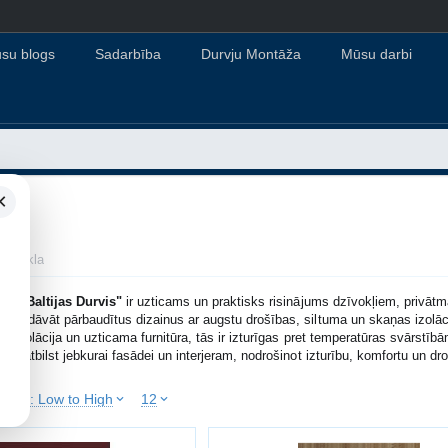
su blogs
Sadarbība
Durvju Montāža
Mūsu darbi
×
z Stikla
s no
"Baltijas Durvis"
ir uzticams un praktisks risinājums dzīvokļiem, privāt
 piedāvāt pārbaudītus dizainus ar augstu drošības, siltuma un skaņas izolācij
tes izolācija un uzticama furnitūra, tās ir izturīgas pret temperatūras svārstī
 kas atbilst jebkurai fasādei un interjeram, nodrošinot izturību, komfortu un 
Price: Low to High
12