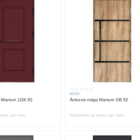
KODS:
i Martom 1GK 82
Ārdurvis mājai Martom GB 92
 mums par cenu
Sazinieties ar mums par cenu