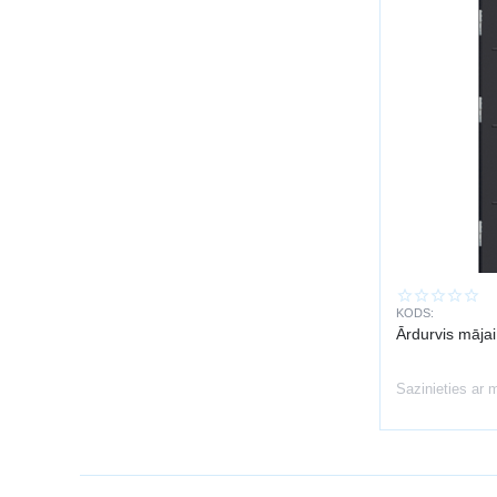
KODS:
Ārdurvis māja
Sazinieties ar