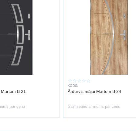
KODS:
i Martom B 21
Ārdurvis mājai Martom B 24
 mums par cenu
Sazinieties ar mums par cenu