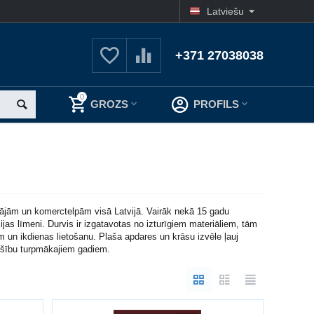
Latviešu
+371 27038038
0
GROZS
PROFILS
mājām un komerctelpām visā Latvijā. Vairāk nekā 15 gadu
as līmeni. Durvis ir izgatavotas no izturīgiem materiāliem, tām
bām un ikdienas lietošanu. Plaša apdares un krāsu izvēle ļauj
drošību turpmākajiem gadiem.