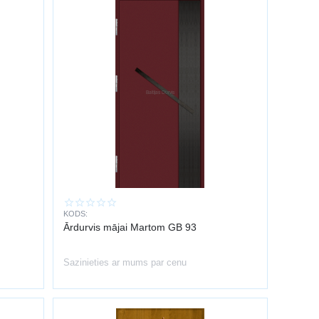
KODS:
Ārdurvis mājai Martom GB 93
Sazinieties ar mums par cenu