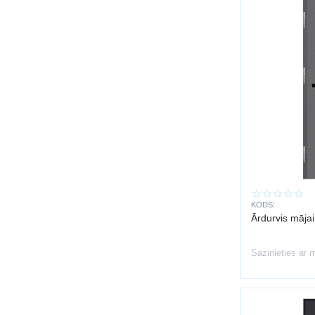
KODS:
Ārdurvis māja
Sazinieties ar