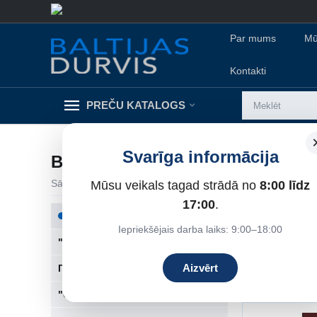
Par mums
Mū
Kontakti
PREČU KATALOGS
Svarīga informācija
BEZ STIKLA
Sākums
/
Ārdurvis privātmājām
/
Ārdurvis privātmājai
/
Mūsu veikals tagad strādā no
8:00 līdz
Be
17:00
.
Bezstikla ārdurvi
Bez Stikla
pieredze ļauj mums
Iepriekšējais darba laiks: 9:00–18:00
ir augstas kvalitā
"Diamond" kolekcija
izvēlēties modeli,
Aizvērt
Геометрическая коллекция
Šķirot pēc:
"Classic" kolekcija