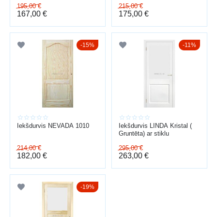
195,00
€
215,00
€
167,00
€
175,00
€
15%
11%
Iekšdurvis NEVADA 1010
Iekšdurvis LINDA Kristal (
Gruntēta) ar stiklu
214,00
€
295,00
€
182,00
€
263,00
€
19%