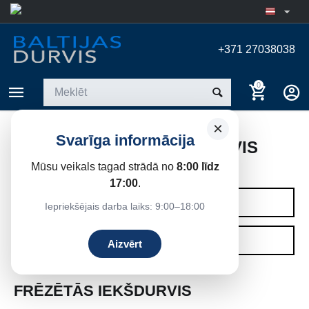
+371 27038038
0
×
Svarīga informācija
FRĒZĒTAS KOKA IEKŠDURVIS
Mūsu veikals tagad strādā no
8:00 līdz
Sākums
/
Iekšdurvis
17:00
.
KATEGORIJAS
Iepriekšējais darba laiks: 9:00–18:00
FILTRI
Aizvērt
FRĒZĒTĀS IEKŠDURVIS