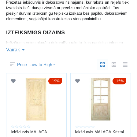
Frēzētās iekšdurvis ir dekoratīvs risinājums, kur raksts un reljefs tiek
izveidots tieši durvju virsmā ar precīzu mehānisko apstrādi. Tas
piešķir durvīm izteiksmīgu telpisku izskatu bez papildu dekoratīviem
elementiem, saglabājot konstrukcijas viengabalainību.
IZTEIKSMĪGS DIZAINS
Frēzējums veido akurātu dekoratīvu rakstu, kas papildina interjera
stilu.
Vairāk
Jūs iegūstat:
Price: Low to High
telpisku dekoratīvu reljefu
simetriskas līnijas
19%
15%
modernu vai klasisku izskatu
saskaņu ar mēbelēm un apdari
Piemērotas gan minimālisma, gan klasiskam interjeram.
KONSTRUKCIJAS UZTICAMĪBA
Raksts veidots pašā vērtnē, saglabājot izturību un stabilitāti.
Iekšdurvis MALAGA
Iekšdurvis MALAGA Kristal