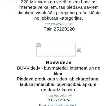
220.lv ir viens no vecākajiem Latvijas
interneta veikaliem, tas piedāvā saviem
klientiem visplašāk pieejamo preču klāstu
no jebkuras kategorijas.
https://www.220.lv/
Tālr. 25220220
Buvvide.lv
BUVVide.lv - būvmateriāli internetā un ne
tikai.
Piedāvā produktus vides labiekārtošanai,
lauksaimnīecībai, būvniecībai, apkurei
un daudz ko citu.
https://buvvide.lv/
Tālr. 29 1234 76
birojs@buvvide.lv
E-pasts: