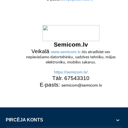
Semicom.lv
Veikalā
www.semicom.lv
Jūs atradīsiet sev
nepieciešamo datortehinku, sadzīves tehniku, mājas
elektroniku, mobilos sakarus.
https://semicom.lv/
Tālr. 67543310
E-pasts:
semicom@semicom.lv
PIRCĒJA KONTS