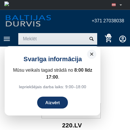
+371 27038038
0
×
Svarīga informācija
SADARBĪBAS PARTNERI
Mūsu veikals tagad strādā no
8:00 līdz
17:00
.
Iepriekšējais darba laiks: 9:00–18:00
Aizvērt
220.LV