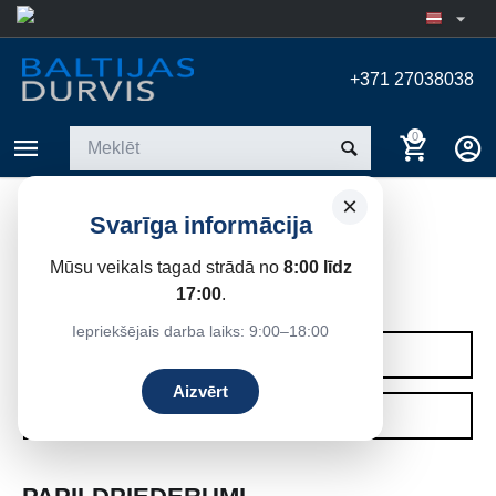
+371 27038038
0
×
Svarīga informācija
AKSESUĀRI ŠŪNU
POLIKARBONĀTĀM
Mūsu veikals tagad strādā no
8:00 līdz
17:00
.
Sākums
/
Siltumnīcas
Iepriekšējais darba laiks: 9:00–18:00
KATEGORIJAS
Aizvērt
FILTRI