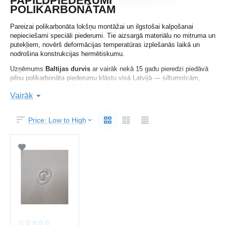
PAPILDPIEDERUMI
POLIKARBONĀTAM
Pareizai polikarbonāta lokšņu montāžai un ilgstošai kalpošanai
nepieciešami speciāli piederumi. Tie aizsargā materiālu no mitruma un
putekļiem, novērš deformācijas temperatūras izplešanās laikā un
nodrošina konstrukcijas hermētiskumu.
Uzņēmums
Baltijas durvis
ar vairāk nekā 15 gadu pieredzi piedāvā
pilnu polikarbonāta piederumu klāstu visā Latvijā — siltumnīcām,
nojumēm un caurspīdīgām jumta konstrukcijām.
Vairāk
SORTIMENTĀ
Price: Low to High
savienojošie un gala profili
piespiedējplāksnes
termo paplāksnes un stiprinājumi
blīvēšanas lentes
aizsargājošās un ventilācijas lentes
hermētiķi un montāžas elementi