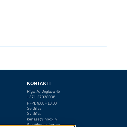
KONTAKTI
Rīga, A. Deglava 45
+371 27038038
Pi-Pk 9.00 - 18.00
Se Brīvs
Sv Brīvs
kenass@inbox.lv
Skatīties uz kartes