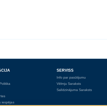
ĀCIJA
SERVISS
Info par pasūtijumu
olitika
Vēlmju Saraksts
Salīdzinājuma Saraksts
rtes
 iespējas