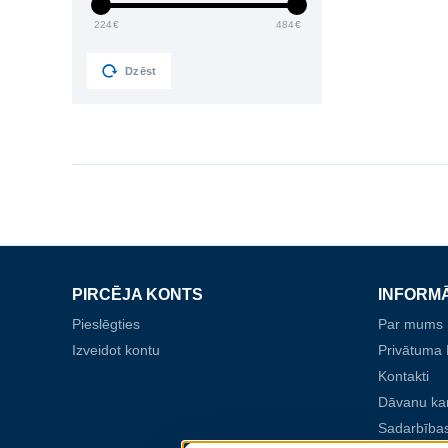
224
€
484
€
Dzēst
PIRCĒJA KONTS
INFORM
Pieslēgties
Par mums
Izveidot kontu
Privātuma P
Kontakti
Dāvanu ka
Sadarbības