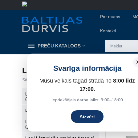
Par mums
Mū
Kontakti
PREČU KATALOGS
Svarīga informācija
LOGI MAZĢIMENES PROJEKTS
Sākums
/
Logi
/
Plastikāta logi (PVC)
/
Mūsu veikals tagad strādā no
Logi Mazģimenes pr
8:00 līdz
17:00
.
Logi Hruščova Tipa Māja
(Ķieģeļu)
Iepriekšējais darba laiks: 9:00–18:00
Šķirot pēc:
Logi hruščova tipa māja (paneļu)
Aizvērt
Logi Lietuviešu projekts
(jaunais)