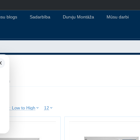
su blogs
Sadarbība
Durvju Montāža
Mūsu darbi
×
ojekts
Price: Low to High
12