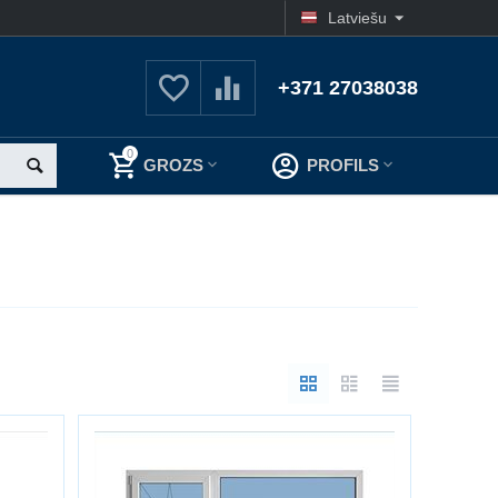
Latviešu
+371 27038038
0
GROZS
PROFILS