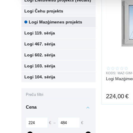
Logi Lietuviešu projekts (vecais)
Logi Čehu projekts
Logi Mazģimenes projekts
Logi 119. sērija
Logi 467. sērija
Logi 602. sērija
Logi 103. sērija
KODS:
MAZ-GIM-
Logi 104. sērija
Logi Mazģime
Preču filtri
224,00
€
Cena
€
–
€