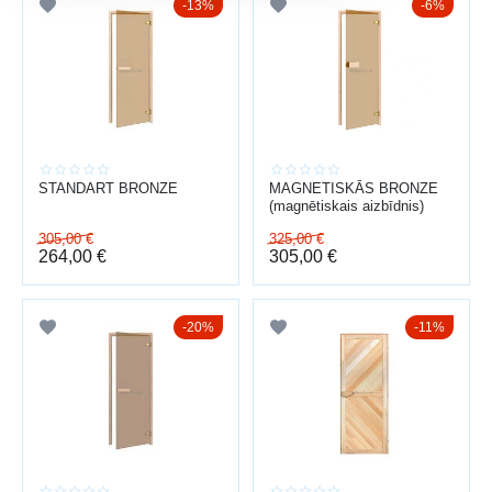
13%
6%
STANDART BRONZE
MAGNETISKĀS BRONZE
(magnētiskais aizbīdnis)
305,00
€
325,00
€
264,00
€
305,00
€
20%
11%