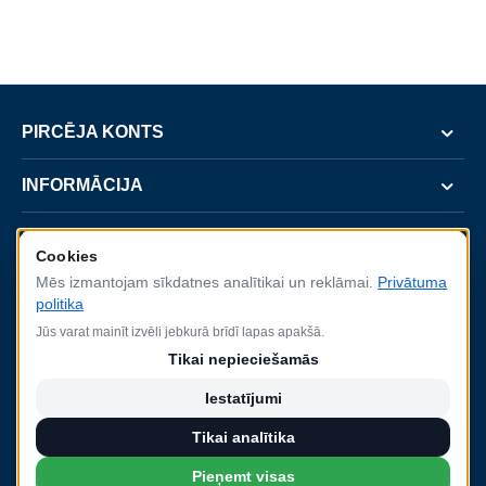
PIRCĒJA KONTS
INFORMĀCIJA
SERVISS
Cookies
Mēs izmantojam sīkdatnes analītikai un reklāmai.
Privātuma
KONTAKTI
politika
Jūs varat mainīt izvēli jebkurā brīdī lapas apakšā.
Tikai nepieciešamās
Iestatījumi
2022.gada 8.augustā SIA Baltijas Durvis parakstīja līgumu Nr. SKV-L-2022/368 ar
Latvijas Investīciju un attīstības aģentūru (LIAA) par projektu "Starptautiskās
Tikai analītika
konkurētspējas veicināšana", ko līdzfinansē Eiropas Reģionālās attīstības fonds.
Pieņemt visas