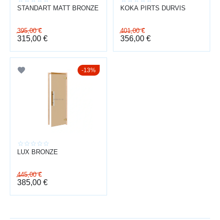
STANDART MATT BRONZE
KOKA PIRTS DURVIS
395,00
€
401,00
€
315,00
€
356,00
€
13%
LUX BRONZE
445,00
€
385,00
€