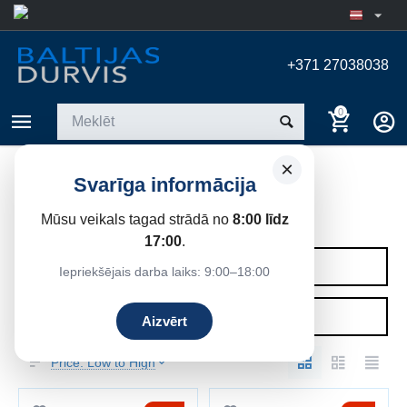
+371 27038038
0
×
Svarīga informācija
PIRTS DURVIS
Mūsu veikals tagad strādā no
8:00 līdz
Sākums
/
Pirts durvis
17:00
.
KATEGORIJAS
Iepriekšējais darba laiks: 9:00–18:00
FILTRI
Aizvērt
Price: Low to High