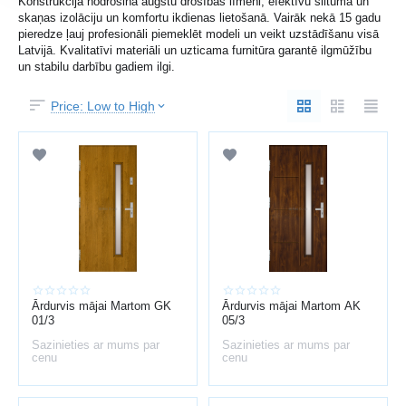
Konstrukcija nodrošina augstu drošības līmeni, efektīvu siltuma un
skaņas izolāciju un komfortu ikdienas lietošanā. Vairāk nekā 15 gadu
pieredze ļauj profesionāli piemeklēt modeli un veikt uzstādīšanu visā
Latvijā. Kvalitatīvi materiāli un uzticama furnitūra garantē ilgmūžību
un stabilu darbību gadiem ilgi.
Price: Low to High
Ārdurvis mājai Martom GK
Ārdurvis mājai Martom AK
01/3
05/3
Sazinieties ar mums par
Sazinieties ar mums par
cenu
cenu