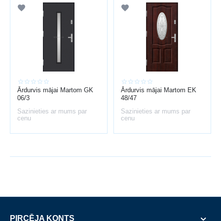
Ārdurvis mājai Martom GK
Ārdurvis mājai Martom EK
06/3
48/47
Sazinieties ar mums par
Sazinieties ar mums par
cenu
cenu
PIRCĒJA KONTS