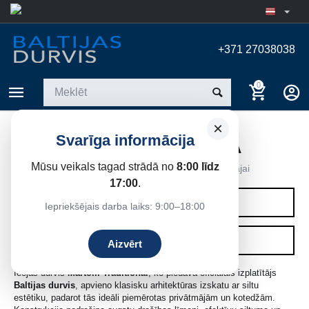
+371 27038038
0
×
Svarīga informācija
"TRADITIONAL" KOLEKCIJA
Mūsu veikals tagad strādā no
8:00 līdz
Sākums
/
Ārdurvis privātmājām
/
Ārdurvis privātmājai
17:00
.
KATEGORIJAS
Iepriekšējais darba laiks: 9:00–18:00
FILTRI
Aizvērt
Ieejas durvis
Martom Traditional
, ko piedāvā oficiālais izplatītājs
Baltijas durvis
, apvieno klasisku arhitektūras izskatu ar siltu
estētiku, padarot tās ideāli piemērotas privātmājām un kotedžām.