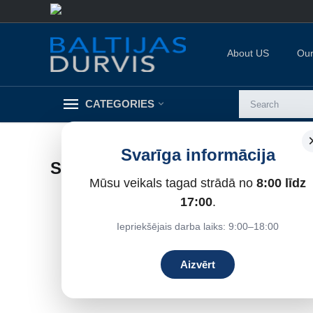
About US
Our
CATEGORIES
Svarīga informācija
SADARBĪBAS PARTNERI
Mūsu veikals tagad strādā no
8:00 līdz
17:00
.
Iepriekšējais darba laiks: 9:00–18:00
Aizvērt