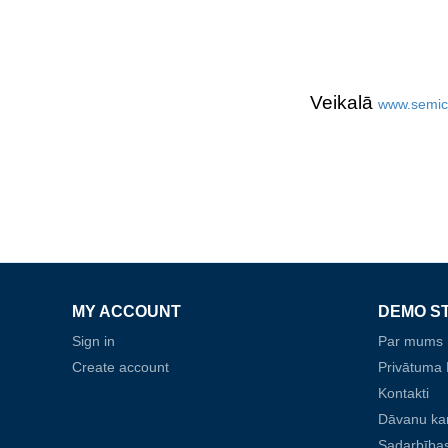
Veikalā
www.semic
MY ACCOUNT
DEMO S
Sign in
Par mums
Create account
Privātuma P
Kontakti
Dāvanu ka
Sadarbības