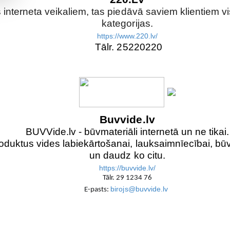
s interneta veikaliem, tas piedāvā saviem klientiem 
kategorijas.
https://www.220.lv/
Tālr. 25220220
Buvvide.lv
BUVVide.lv - būvmateriāli internetā un ne tikai.
duktus vides labiekārtošanai, lauksaimnīecībai, būv
un daudz ko citu.
https://buvvide.lv/
Tālr. 29 1234 76
birojs@buvvide.lv
E-pasts: