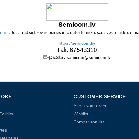
Semicom.lv
om.lv
Jūs atradīsiet sev nepieciešamo datortehinku, sadzīves tehniku, māja
https://semicom.lv/
Tālr. 67543310
E-pasts:
semicom@semicom.lv
TORE
CUSTOMER SERVICE
About your order
olitika
Wishlist
Comparison list
rtes
 iespējas