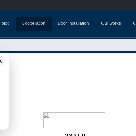
 blog
Cooperation
Door Installation
Our works
C
×
220.LV