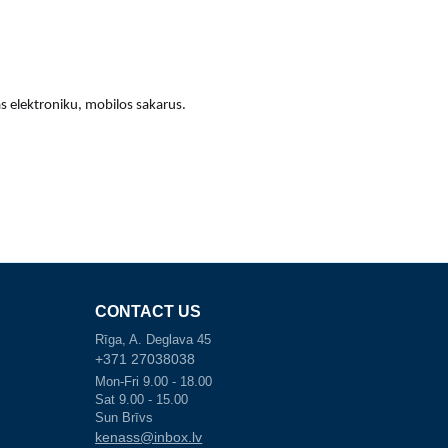
s elektroniku, mobilos sakarus.
CONTACT US
Rīga, A. Deglava 45
+371 27038038
Mon-Fri 9.00 - 18.00
Sat 9.00 - 15.00
Sun Brīvs
kenass@inbox.lv