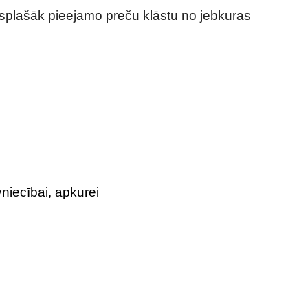
visplašāk pieejamo preču klāstu no jebkuras
niecībai, apkurei