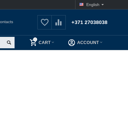
English
ontacts
+371 27038038
0
CART
ACCOUNT