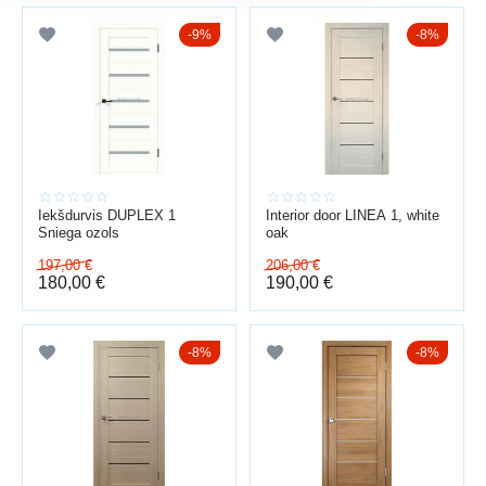
9%
8%
Iekšdurvis DUPLEX 1
Interior door LINEA 1, white
Sniega ozols
oak
197,00
€
206,00
€
180,00
€
190,00
€
8%
8%