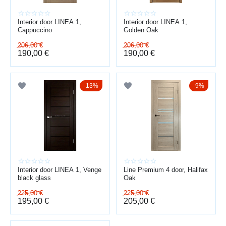
Interior door LINEA 1,
Interior door LINEA 1,
Cappuccino
Golden Oak
206,00
€
206,00
€
190,00
€
190,00
€
13%
9%
Interior door LINEA 1, Venge
Line Premium 4 door, Halifax
black glass
Oak
225,00
€
225,00
€
195,00
€
205,00
€