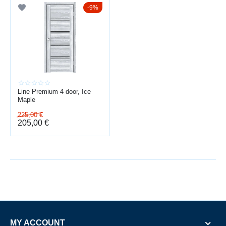
9%
Line Premium 4 door, Ice
Maple
225,00
€
205,00
€
MY ACCOUNT