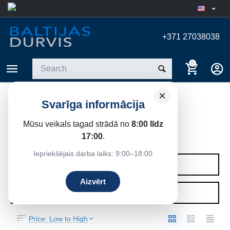
+371 27038038
0
×
Svarīga informācija
KOKA IEKŠDURVIS AR
POLIPROPILĒNA APDARI
Mūsu veikals tagad strādā no
8:00 līdz
17:00
.
Home
/
Interior doors
Iepriekšējais darba laiks: 9:00–18:00
CATEGORIES
Aizvērt
FILTERS
Price: Low to High