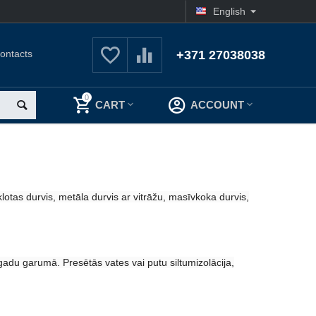
English
ontacts
+371 27038038
0
CART
ACCOUNT
otas durvis, metāla durvis ar vitrāžu, masīvkoka durvis,
gadu garumā. Presētās vates vai putu siltumizolācija,