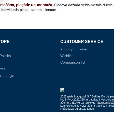
rasošāna, piegāde un montaža
. Piedāvā dažāda veida metāla durvis:
. Individuāla pieeja katram klientam.
TORE
CUSTOMER SERVICE
About your order
olitika
Wishlist
Comparison list
rtes
 iespējas
2022.gada 8.augustā SIA Baltijas Durvis par
Nr. SKV-L-2022/368 ar Latvijas Investīciju u
aģentūru (LIAA) par projektu "Starptautiskā
konkurētspējas veicināšana", ko līdzfinans
Reģionālās attīstības fonds.