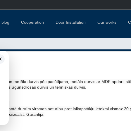
 blog
Cooperation
Door Installation
Our works
C
×
vis un metāla durvis pēc pasūtījuma, metāla durvis ar MDF apdari, stikl
tificētas ugunsdrošās durvis un tehniskās durvis.
kārtu.
s garantē durvīm virsmas noturību pret laikapstākļu ietekmi vismaz 20 
ā neaizsalst. Garantija.