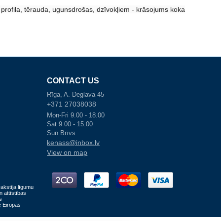
 profila, tērauda, ugunsdrošas, dzīvokļiem - krāsojums koka
CONTACT US
Rīga, A. Deglava 45
+371 27038038
Mon-Fri 9.00 - 18.00
Sat 9.00 - 15.00
Sun Brīvs
kenass@inbox.lv
View on map
akstīja līgumu
n attīstības
s
ē Eiropas