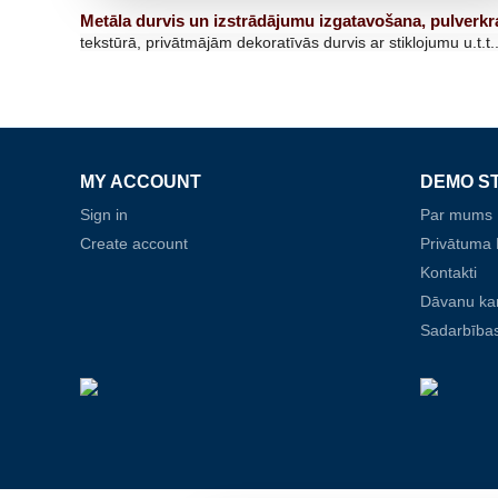
Metāla durvis un izstrādājumu izgatavošana, pulverk
tekstūrā, privātmājām dekoratīvās durvis ar stiklojumu u.t.t.
MY ACCOUNT
DEMO S
Sign in
Par mums
Create account
Privātuma P
Kontakti
Dāvanu ka
Sadarbības