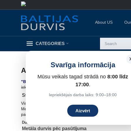
About US
Our
CATEGORIES
Svarīga informācija
ABOUT US
Mūsu veikals tagad strādā no
8:00 līdz
"Baltijas Durvis"
piedāvā
visa veida durvis:
standarta dur
17:00
.
iekšdurvis ar rorplates pildījumu, finierētas, laminētas, ser
Iepriekšējais darba laiks: 9:00–18:00
Standarta metāla durvis mājām un dzīvokļiem.
Visa veida metāla durvis tiek izgatavotas ar augstvērtīgu ie
Metālplasta pārklājums atšķirībā no krāsojuma vai līmplēve
Aizvērt
pastiprinošās eņģes. Durvis ir piemērotas privātmājām, ziem
Durvis ir drošas pret zagļiem.
Metāla durvis pēc pasūtījuma