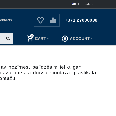
English
+371 27038038
ontacts
0
CART
ACCOUNT
av nozīmes, palīdzēsim ielikt gan
tāžu, metāla durvju montāža, plastikāta
ontāžu.