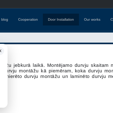
 blog
Cooperation
Door Installation
Our works
C
×
āžu jebkurā laikā. Montējamo durvju skaitam n
ku durvju montāžu kā piemēram, koka durvju mon
 finierēto durvju montāžu un laminēto durvju m