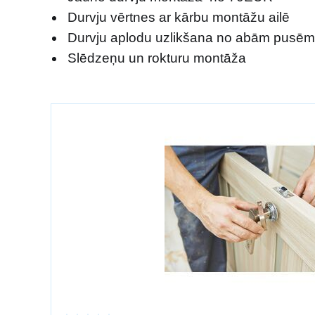
Durvju vērtnes ar kārbu montāžu ailē
Durvju aplodu uzlikšana no abām pusē
Slēdzeņu un rokturu montāža
+371 27038038