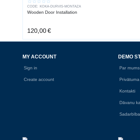
CODE:
KOKA-DURVIS-MONTAZA
Wooden Door Installation
120,00
€
MY ACCOUNT
DEMO S
Sign in
Par mums
Create account
Privātuma 
Kontakti
Dāvanu ka
Sadarbība