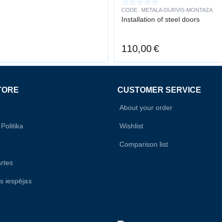
CODE:
METALA-DURVIS-MONTAZA
Installation of steel doors
110,00
€
TORE
CUSTOMER SERVICE
About your order
Politika
Wishlist
Comparison list
rtes
s iespējas