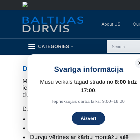
About US
Our
CATEGORIES
DURVJU MONTĀŽA
Svarīga informācija
Mēs piedāvājam dažāda tipa durvju mont
Mūsu veikals tagad strādā no
8:00 līdz
iekšdurvis, gan ārdurvis. Veicam vairā
17:00
.
durvju montāžu, bīdāmo durvju montāžu,
Iepriekšējais darba laiks: 9:00–18:00
Dzelzs durvis
Veco durvju demontāža 45EUR
Aizvērt
Jauno durvju montāža 95EUR
Durvju vērtnes ar kārbu montāžu ailē