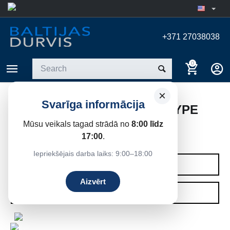
+371 27038038
0
×
Svarīga informācija
WINDOWS KHRUSHCHEV-TYPE
HOUSE (PANEL)
Mūsu veikals tagad strādā no
8:00 līdz
17:00
.
Home
/
Windows
/
Plastic windows (PVC)
Iepriekšējais darba laiks: 9:00–18:00
CATEGORIES
Aizvērt
FILTERS