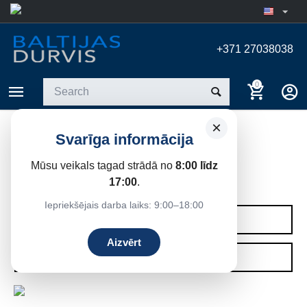
+371 27038038
0
×
Svarīga informācija
WINDOWS SMALL FAMILY
PROJECT
Mūsu veikals tagad strādā no
8:00 līdz
17:00
.
Home
/
Windows
/
Plastic windows (PVC)
Iepriekšējais darba laiks: 9:00–18:00
CATEGORIES
Aizvērt
FILTERS