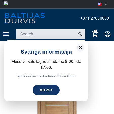
+371 27038038
0
×
INTERIOR DOOR LINEA 1,
Svarīga informācija
GOLDEN OAK
Mūsu veikals tagad strādā no
8:00 līdz
Home
/
Interior doors
17:00
.
Iepriekšējais darba laiks: 9:00–18:00
8%
Save
Aizvērt