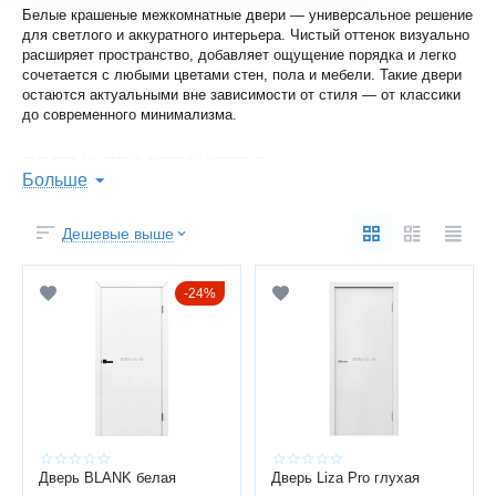
Белые крашеные межкомнатные двери — универсальное решение
для светлого и аккуратного интерьера. Чистый оттенок визуально
расширяет пространство, добавляет ощущение порядка и легко
сочетается с любыми цветами стен, пола и мебели. Такие двери
остаются актуальными вне зависимости от стиля — от классики
до современного минимализма.
СВЕТ И ПРОСТРАНСТВО
Больше
Белый цвет делает помещение визуально легче и просторнее.
Дешевые выше
Вы получаете:
больше света в комнате
24%
ощущение чистоты и аккуратности
универсальность в интерьере
актуальный внешний вид на долгие годы
Особенно подходят для небольших квартир и тёмных коридоров.
РОВНАЯ ОКРАШЕННАЯ ПОВЕРХНОСТЬ
Дверь BLANK белая
Дверь Liza Pro глухая