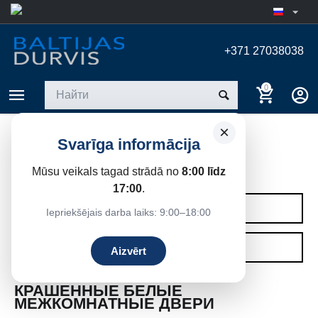
+371 27038038
0
×
Svarīga informācija
КРАШЕННЫЕ БЕЛЫЕ
Mūsu veikals tagad strādā no
8:00 līdz
Главная
/
Межкомнатные двери
17:00
.
КАТЕГОРИИ
Iepriekšējais darba laiks: 9:00–18:00
ФИЛЬТРЫ
Aizvērt
КРАШЕННЫЕ БЕЛЫЕ
МЕЖКОМНАТНЫЕ ДВЕРИ