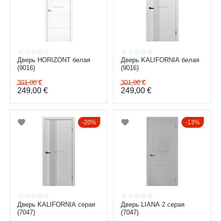
качественная фурнитура
стабильная геометрия полотна
достаточная звукоизоляция
Дверь HORIZONT белая
Дверь KALIFORNIA белая
УСТАНОВКА ПОД КЛЮЧ
(9016)
(9016)
Полный цикл работ:
301,00
€
301,00
€
249,00
€
249,00
€
консультация → замер → подбор → доставка → монтаж →
регулировка
Baltijas durvis — более 15 лет опыта продажи и установки
20%
13%
дверей по всей Латвии.
Профессиональный монтаж обеспечивает аккуратный
внешний вид и долгий срок службы.
Дверь KALIFORNIA серая
Дверь LIANA 2 серая
(7047)
(7047)