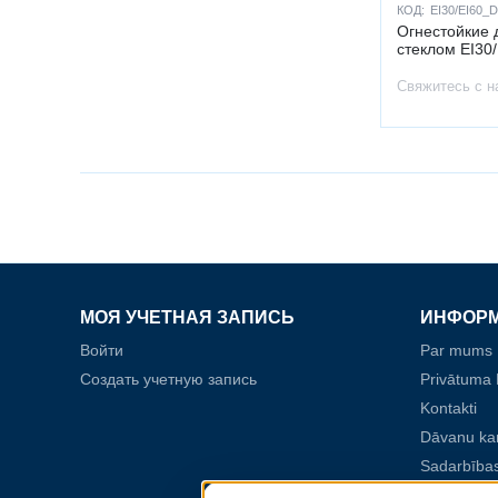
КОД:
EI30/EI60_
Огнестойкие 
стеклом EI30
Свяжитесь с н
МОЯ УЧЕТНАЯ ЗАПИСЬ
ИНФОР
Войти
Par mums
Создать учетную запись
Privātuma P
Kontakti
Dāvanu ka
Sadarbības