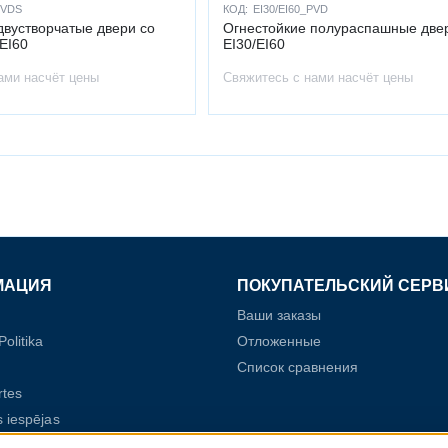
DVDS
КОД:
EI30/EI60_PVD
двустворчатые двери со
Огнестойкие полураспашные две
/EI60
EI30/EI60
ами насчёт цены
Свяжитесь с нами насчёт цены
МАЦИЯ
ПОКУПАТЕЛЬСКИЙ СЕРВ
Ваши заказы
olitika
Отложенные
Список сравнения
rtes
 iespējas