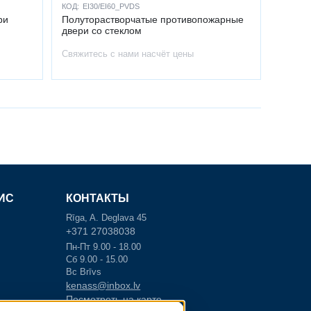
КОД:
EI30/EI60_PVDS
ри
Полуторастворчатые противопожарные
двери со стеклом
Свяжитесь с нами насчёт цены
ИС
КОНТАКТЫ
Rīga, A. Deglava 45
+371 27038038
Пн-Пт 9.00 - 18.00
Сб 9.00 - 15.00
Вс Brīvs
kenass@inbox.lv
Посмотреть на карте