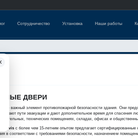
лог
Сотрудничество
Установка
Наши работы
К
×
ОРНЫЕ ДВЕРИ
ри — важный элемент противопожарной безопасности здания. Они пред
щищают пути эвакуации и дают дополнительное время для спасения лю
х, котельных, технических помещениях, складах, офисах и общественны
s durvis
с более чем 15-летним опытом предлагает сертифицированные о
ия в соответствии с требованиями безопасности, назначением помещени