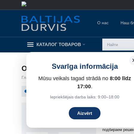
О нас
Наш б
КАТАЛОГ ТОВАРОВ
Svarīga informācija
ОГНЕУПОРНЫЕ ДВЕРИ
Главная
/
Огнеупорные двери
/
Mūsu veikals tagad strādā no
Огнеупорные двери
8:00 līdz
17:00
.
Огнеупорные двери
ОГНЕУП
Iepriekšējais darba laiks: 9:00–18:00
Огнеупорные две
Фильтры товаров
помещениями, за
Aizvērt
домах, подъезда
Цена
Компания
Baltija
подбираем решен