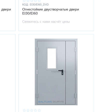
КОД:
EI30/EI60_DVD
 двери
Огнестойкие двустворчатые двери
EI30/EI60
Свяжитесь с нами насчёт цены
ющимися уплотнителями и жаростойкой фурнитурой. При
— основной источник опасности при пожаре.
пасности, способная спасти жизнь в чрезвычайной ситуации.