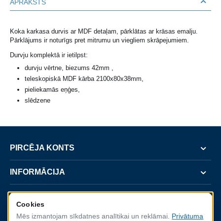
APRAKSTS
Koka karkasa durvis ar MDF detaļam, pārklātas ar krāsas emalju.
Pārklājums ir noturīgs pret mitrumu un viegliem skrāpejumiem.
Durvju komplektā ir ietilpst:
durvju vērtne, biezums 42mm ,
teleskopiskā MDF kārba 2100x80x38mm,
pieliekamās eņģes,
slēdzene
PIRCĒJA KONTS
INFORMĀCIJA
SERVISS
Cookies
Mēs izmantojam sīkdatnes analītikai un reklāmai.
Privātuma
KONTAKTI