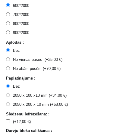
600*2000
700*2000
800*2000
900*2000
Aplodas :
Bez
No vienas puses (+
35,00
€
)
No abām pusēm (+
70,00
€
)
Paplatinājums :
Bez
2050 x 100 x10 mm (+
34,00
€
)
2050 x 200 x 10 mm (+
68,00
€
)
Slēdzeņu iefrēzēšana: :
(+
12,00
€
)
Durvju bloka salikšana: :