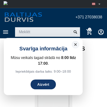
+371 27038038
0
×
IEKŠDURVIS BLANK BALTAS
Svarīga informācija
(9016)
Mūsu veikals tagad strādā no
8:00 līdz
Sākums
/
Iekšdurvis
/
Krāsotas Durvis
17:00
.
Iepriekšējais darba laiks: 9:00–18:00
24%
Atlaide
Aizvērt