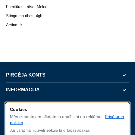
Furnitūras krāsa: Melna,
Stingruma ribas: 4gb.
Actiņa: Ir
PIRCĒJA KONTS
INFORMĀCIJA
SERVISS
Cookies
Mēs izmantojam sīkdatnes analītikai un reklāmai.
Privātuma
KONTAKTI
politika
Jūs varat mainīt izvēli jebkurā brīdī lapas apakšā.