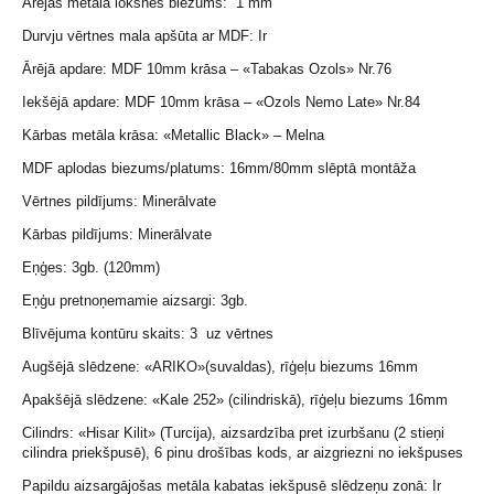
Ārējās metāla loksnes biezums: 1 mm
Durvju vērtnes mala apšūta ar MDF: Ir
Ārējā apdare: MDF 10mm krāsa – «Tabakas Ozols» Nr.76
Iekšējā apdare: MDF 10mm krāsa – «Ozols Nemo Late» Nr.84
Kārbas metāla krāsa: «Metallic Black» – Melna
MDF aplodas biezums/platums: 16mm/80mm slēptā montāža
Vērtnes pildījums: Minerālvate
Kārbas pildījums: Minerālvate
Eņģes: 3gb. (120mm)
Eņģu pretnoņemamie aizsargi: 3gb.
Blīvējuma kontūru skaits: 3 uz vērtnes
Augšējā slēdzene: «ARIKO»(suvaldas), rīģeļu biezums 16mm
Apakšējā slēdzene: «Kale 252» (cilindriskā), rīģeļu biezums 16mm
Cilindrs: «Hisar Kilit» (Turcija), aizsardzība pret izurbšanu (2 stieņi
cilindra priekšpusē), 6 pinu drošības kods, ar aizgriezni no iekšpuses
Papildu aizsargājošas metāla kabatas iekšpusē slēdzeņu zonā: Ir