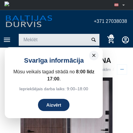
+371 27038038
0
×
METĀLA DURVIS BARSELONA
Svarīga informācija
Sākums
/
Metāla durvis dzīvokļiem
/
Ārdurvis dzīvoklim
/
Standart
Mūsu veikals tagad strādā no
8:00 līdz
17:00
.
14%
Atlaide
Iepriekšējais darba laiks: 9:00–18:00
Aizvērt