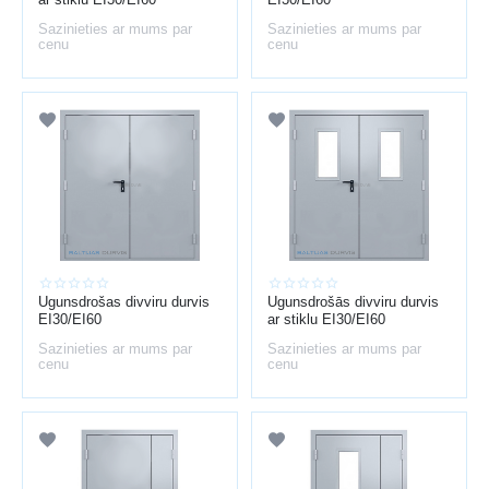
UGUNSDROŠO DURVJU VEIDI
Sazinieties ar mums par
Sazinieties ar mums par
cenu
cenu
Atkarībā no pielietojuma pieejami dažādi risinājumi:
vienviru un divviru durvis
durvis ar stiklojumu (ugunsdrošs stikls)
tehniskās metāla durvis
dūmu necaurlaidīgās durvis (Sa / S200 klase)
durvis ar automātisko aizvēršanos
KUR UZSTĀDĪT UGUNSDROŠĀS DURVIS
Ugunsdrošās durvis tiek izmantotas:
kāpņu telpās un evakuācijas zonās
Ugunsdrošas divviru durvis
Ugunsdrošās divviru durvis
katlu telpās un tehniskajās telpās
EI30/EI60
ar stiklu EI30/EI60
pagrabos un bēniņos
Sazinieties ar mums par
Sazinieties ar mums par
cenu
noliktavās un ražošanas telpās
cenu
autostāvvietās un garāžās
birojos un sabiedriskās ēkās
KĀ IZVĒLĒTIES UGUNSDROŠĀS DURVIS