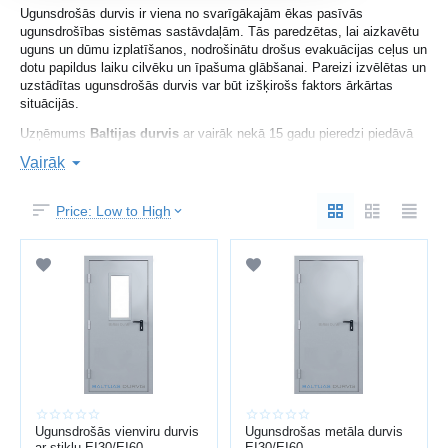
Ugunsdrošās durvis ir viena no svarīgākajām ēkas pasīvās
ugunsdrošības sistēmas sastāvdaļām. Tās paredzētas, lai aizkavētu
uguns un dūmu izplatīšanos, nodrošinātu drošus evakuācijas ceļus un
dotu papildus laiku cilvēku un īpašuma glābšanai. Pareizi izvēlētas un
uzstādītas ugunsdrošās durvis var būt izšķirošs faktors ārkārtas
situācijās.
Uzņēmums
Baltijas durvis
ar vairāk nekā 15 gadu pieredzi piedāvā
sertificētas ugunsdrošās durvis ar profesionālu uzstādīšanu visā
Vairāk
Latvijā. Mēs nodrošinām individuālu pieeju katram projektam, ņemot
vērā telpas funkciju, drošības prasības un būvnormatīvus.
Price: Low to High
UGUNSIZTURĪBAS KLASES (EI)
Ugunsdrošās durvis tiek klasificētas pēc to ugunsizturības:
EI30
– aizsardzība līdz 30 minūtēm
EI60
– aizsardzība līdz 60 minūtēm
EI90 / EI120
– paaugstināta aizsardzība industriālām un
sabiedriskām ēkām
Apzīmējums
EI
nozīmē:
E (integritāte)
– durvis neļauj liesmām izlauzties cauri
I (izolācija)
– samazina temperatūras pāreju uz otru pusi
Ugunsdrošās vienviru durvis
Ugunsdrošas metāla durvis
ar stiklu EI30/EI60
EI30/EI60