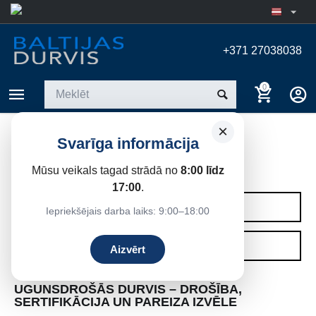
+371 27038038
0
×
Svarīga informācija
UGUNSDROŠAS DURVIS
Mūsu veikals tagad strādā no
8:00 līdz
Sākums
17:00
.
KATEGORIJAS
Iepriekšējais darba laiks: 9:00–18:00
FILTRI
Aizvērt
UGUNSDROŠĀS DURVIS – DROŠĪBA,
SERTIFIKĀCIJA UN PAREIZA IZVĒLE