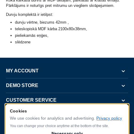
Koka karkasa durvis ar MDF detaļam, pārklātas ar krāsas emalju.
Pārklājums ir noturīgs pret mitrumu un viegliem skrāpejumiem.
Durvju komplektā ir ietilpst:
durvju vērtne, biezums 42mm ,
teleskopiskā MDF kārba 2100x80x38mm,
pieliekamās eņģes,
slēdzene
MY ACCOUNT
DEMO STORE
CUSTOMER SERVICE
Cookies
CONTACT US
We use cookies for analytics and advertising.
Privacy policy
You can change your choice anytime at the bottom of the site.
Necessary only