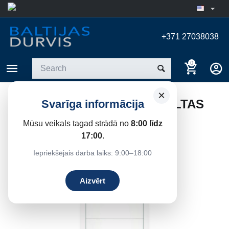
+371 27038038
0
×
IEKŠDURVIS HORIZONT BALTAS
Svarīga informācija
(9016)
Mūsu veikals tagad strādā no
8:00 līdz
Home
/
Interior doors
/
Painted white doors
17:00
.
Iepriekšējais darba laiks: 9:00–18:00
17%
Save
Aizvērt