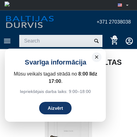
+371 27038038
0
×
IEKŠDURVIS CLASSIK 1 BALTAS
Svarīga informācija
Home
/
Interior doors
/
Painted white doors
Mūsu veikals tagad strādā no
8:00 līdz
17:00
.
17%
Save
Iepriekšējais darba laiks: 9:00–18:00
Aizvērt