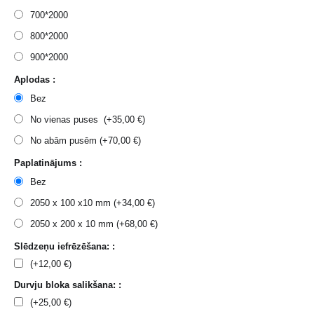
700*2000
800*2000
900*2000
Aplodas :
Bez
No vienas puses (+
35,00
€
)
No abām pusēm (+
70,00
€
)
Paplatinājums :
Bez
2050 x 100 x10 mm (+
34,00
€
)
2050 x 200 x 10 mm (+
68,00
€
)
Slēdzeņu iefrēzēšana: :
(+
12,00
€
)
Durvju bloka salikšana: :
(+
25,00
€
)