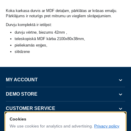
Koka karkasa durvis ar MDF detaļam, pārklātas ar krāsas emalju.
Pārklājums ir noturīgs pret mitrumu un viegliem skrāpejumiem.
Durvju komplektā ir ietilpst:
durvju vērtne, biezums 42mm ,
teleskopiskā MDF kārba 2100x80x38mm,
pieliekamās eņģes,
slēdzene
MY ACCOUNT
DEMO STORE
CUSTOMER SERVICE
Cookies
CONTACT US
We use cookies for analytics and advertising.
Privacy policy