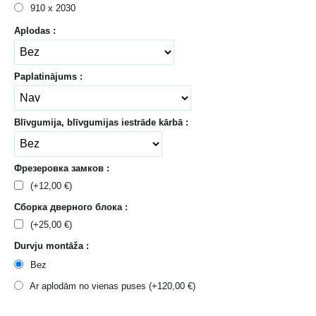
910 x 2030
Aplodas :
Paplatinājums :
Blīvgumija, blīvgumijas iestrāde kārbā :
Фрезеровка замков :
(+
12,00
€
)
Сборка дверного блока :
(+
25,00
€
)
Durvju montāža :
Bez
Ar aplodām no vienas puses (+
120,00
€
)