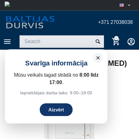
+371 27038038
0
×
INTERIOR DOOR LINDA (PRIMED)
Svarīga informācija
Home
/
Interior doors
/
Milled interior doors
Mūsu veikals tagad strādā no
8:00 līdz
17:00
.
19%
Save
Iepriekšējais darba laiks: 9:00–18:00
Aizvērt