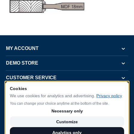
MY ACCOUNT
DEMO STORE
CUSTOMER SERVICE
Cookies
CONTACT US
We use cookies for analytics and advertising.
Privacy policy
You can change your choice anytime at the bottom of the site.
Necessary only
Customize
2022.gada 8.augustā SIA Baltijas Durvis parakstīja līgumu Nr. SKV-L-2022/368 ar
Latvijas Investīciju un attīstības aģentūru (LIAA) par projektu "Starptautiskās
Analytics only
konkurētspējas veicināšana", ko līdzfinansē Eiropas Reģionālās attīstības fonds.