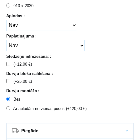
910 x 2030
Aplodas :
Paplatinājums :
Slēdzeņu iefrēzēšana: :
(+
12,00
€
)
Durvju bloka salikšana :
(+
25,00
€
)
Durvju montāža :
Bez
Ar aplodām no vienas puses (+
120,00
€
)
Piegāde