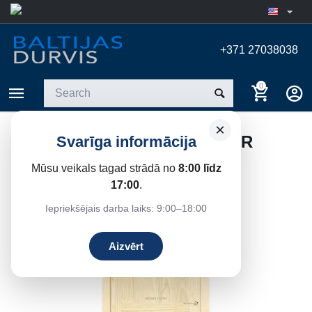
+371 27038038
0
×
COLONIALA INTERIOR DOOR
Svarīga informācija
Home
/
Interior doors
/
Milled interior doors
Mūsu veikals tagad strādā no
8:00 līdz
17:00
.
17%
Save
Iepriekšējais darba laiks: 9:00–18:00
Aizvērt