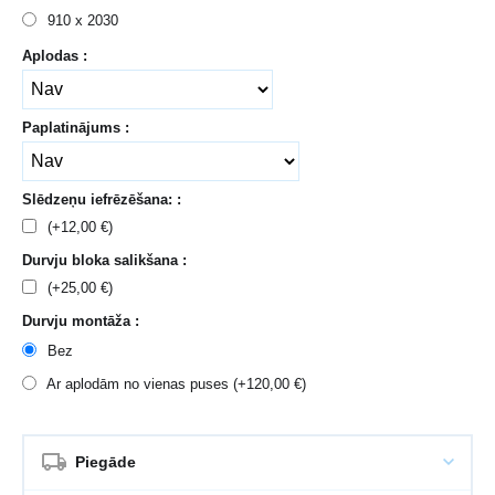
910 x 2030
Aplodas :
Paplatinājums :
Slēdzeņu iefrēzēšana: :
(+
12,00
€
)
Durvju bloka salikšana :
(+
25,00
€
)
Durvju montāža :
Bez
Ar aplodām no vienas puses (+
120,00
€
)
Piegāde