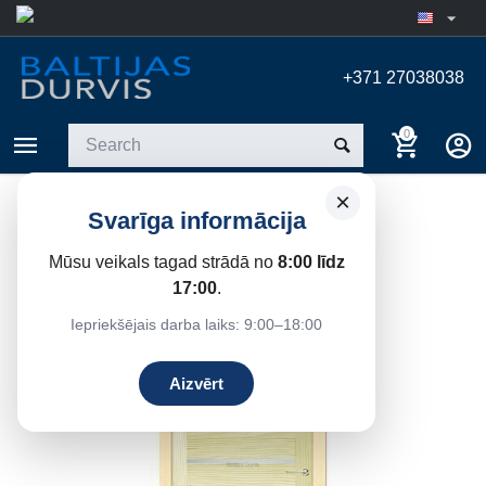
+371 27038038
0
×
DAKOTA INTERIOR DOOR
Svarīga informācija
Home
/
Interior doors
Mūsu veikals tagad strādā no
8:00 līdz
17:00
.
19%
Save
Iepriekšējais darba laiks: 9:00–18:00
Aizvērt