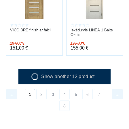
VICO DRE finish ar falci
Iekšdurvis LINEA 1 Balts
Ozols
197,00
€
196,00
€
151,00
€
155,00
€
Show another 12 product
1
2
3
4
5
6
7
8