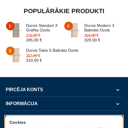
POPULĀRĀKIE PRODUKTI
Durvis Standart X
Durvis Modern 3
1
2
Grafīta Ozols
Balināts Ozols
370,00
€
359,00
€
285,00
€
328,00
€
Durvis Tokio 5 Balināts Ozols
3
357,00
€
310,00
€
PIRCĒJA KONTS
INFORMĀCIJA
SERVISS
Cookies