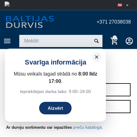
+371 27038038
0
×
Svarīga informācija
IEKŠDURVIS
Mūsu veikals tagad strādā no
8:00 līdz
Sākums
17:00
.
KATEGORIJAS
Iepriekšējais darba laiks: 9:00–18:00
FILTRI
Aizvērt
preču katalogā
Ar durvju sortimentu var iepazīties
.