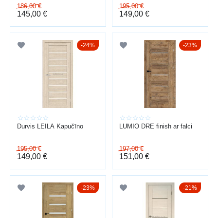
186,00
€
195,00
€
145,00
€
149,00
€
24%
23%
Durvis LEILA Kapučīno
LUMIO DRE finish ar falci
195,00
€
197,00
€
149,00
€
151,00
€
23%
21%