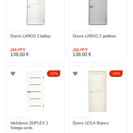
PRIEKŠROCĪBAS
telpu zonēšana
skaņas izolācija
dizains un estētika
plaša izvēle
Durvis LARGO 2 baltas
Durvis LARGO 2 pelēkas
individuāli risinājumi
Piedāvājam arī
durvju uzstādīšana
visā Latvijā.
265,00
€
265,00
€
139,00
€
139,00
€
22%
24%
Iekšdurvis DUPLEX 1
Durvis LEILA Bianco
Sniega ozols