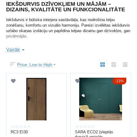
IEKŠDURVIS DZĪVOKĻIEM UN MĀJĀM –
DIZAINS, KVALITĀTE UN FUNKCIONALITĀTE
Iekšdurvis ir būtiska interjera sastāvdaļa, kas nodrošina telpu
zonēšanu, komfortu un vizuālo harmoniju. Pareizi izvēlētas iekšdurvis
uzlabo skaņas izolāciju un papildina telpas dizainu gan dzīvokļos, gan
privātmājās.
Baltijas durvis
Uzņēmums
ar vairāk nekā 15 gadu pieredzi piedāvā
Vairāk
plašu iekšdurvju klāstu Latvijā ar profesionālu uzstādīšanu.
Pieejamas laminētas, koka, stiklotas un modernās dizaina durvis.
Price: Low to High
Papildus varat apskatīt arī
ieejas durvis
un
metāla durvis
.
KĀ IZVĒLĒTIES IEKŠDURVIS
13%
Izvēloties iekšdurvis, svarīgi ņemt vērā:
telpas dizainu un krāsu
durvju izmērus
materiālu (lamināts, MDF, koks, stikls)
skaņas izolāciju
furnitūras kvalitāti
RC3 EI30
SARA ECO2 (sleptās
Laminētās durvis ir ekonomisks risinājums, savukārt koka durvis
durvis)Lamināts