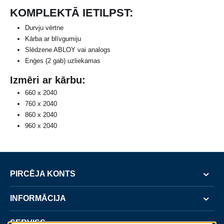
KOMPLEKTĀ IETILPST:
Durvju vērtne
Kārba ar blīvgumiju
Slēdzene ABLOY vai analogs
Enģes (2 gab) uzliekamas
Izmēri ar kārbu:
660 x 2040
760 x 2040
860 x 2040
960 x 2040
PIRCĒJA KONTS
INFORMĀCIJA
SERVISS