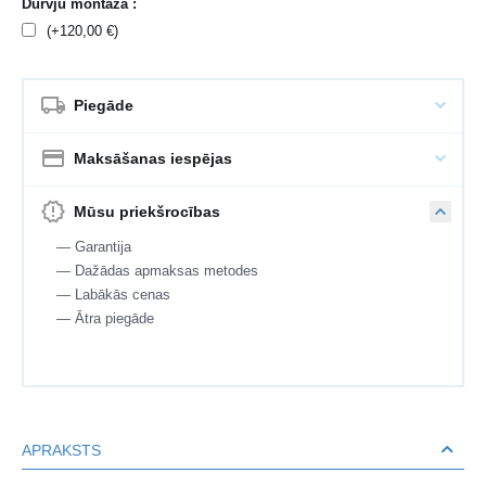
Durvju montāža :
(+
120,00
€
)
Piegāde
Maksāšanas iespējas
Mūsu priekšrocības
— Garantija
— Dažādas apmaksas metodes
— Labākās cenas
— Ātra piegāde
APRAKSTS