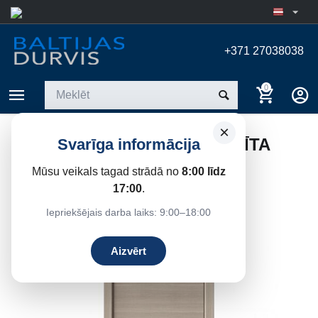
+371 27038038
0
×
DURVIS STANDART X GRAFĪTA
Svarīga informācija
OZOLS
Mūsu veikals tagad strādā no
8:00 līdz
Sākums
/
Iekšdurvis
17:00
.
Iepriekšējais darba laiks: 9:00–18:00
23%
Atlaide
Aizvērt