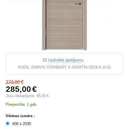
Uzdodiet jautājumu
KODS:
DURVIS STANDART X GRAFĪTA OZOLS (ILG)
370,00
€
285,00
€
Jūsu ietaupījums:
85,00
€
Pieejamība:
1 gab.
Vērtnes izmērs :
600 x 2030