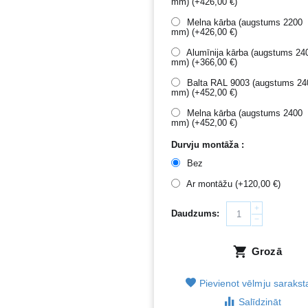
mm) (+
426,00
€
)
Melna kārba (augstums 2200
mm) (+
426,00
€
)
Alumīnija kārba (augstums 24
mm) (+
366,00
€
)
Balta RAL 9003 (augstums 24
mm) (+
452,00
€
)
Melna kārba (augstums 2400
mm) (+
452,00
€
)
Durvju montāža :
Bez
Ar montāžu (+
120,00
€
)
+
Daudzums:
−
Grozā
Pievienot vēlmju saraks
Salīdzināt