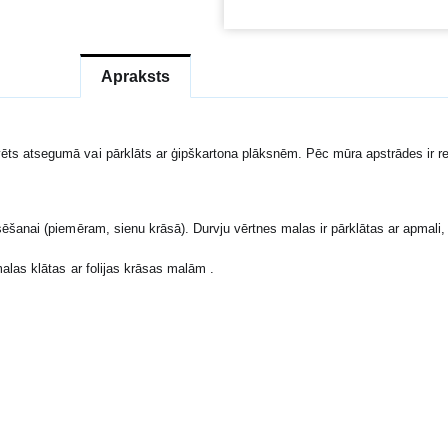
Apraksts
ēts atsegumā vai pārklāts ar ģipškartona plāksnēm. Pēc mūra apstrādes ir r
ēšanai (piemēram, sienu krāsā). Durvju vērtnes malas ir pārklātas ar apmali, 
alas klātas ar folijas krāsas malām .