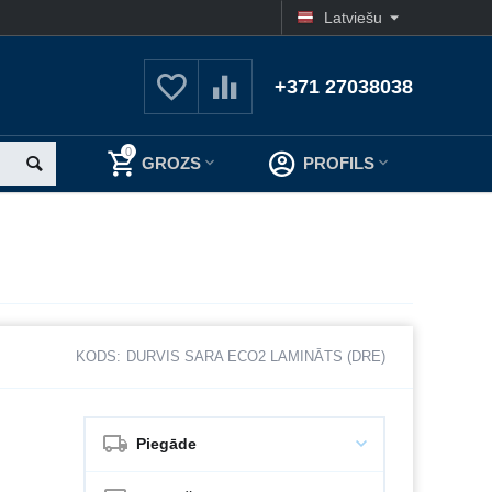
Latviešu
+371 27038038
0
GROZS
PROFILS
KODS:
DURVIS SARA ECO2 LAMINĀTS (DRE)
Piegāde