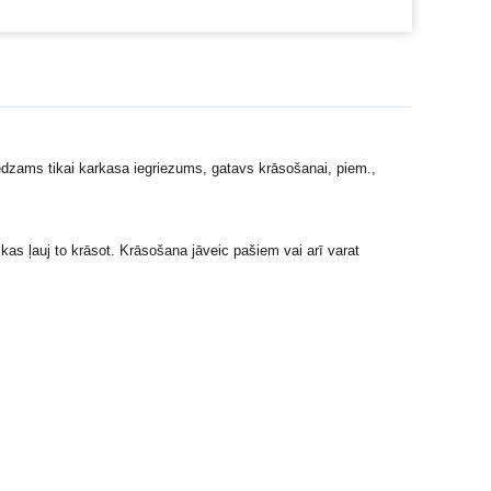
edzams tikai karkasa iegriezums, gatavs krāsošanai, piem.,
kas ļauj to krāsot. Krāsošana jāveic pašiem vai arī varat