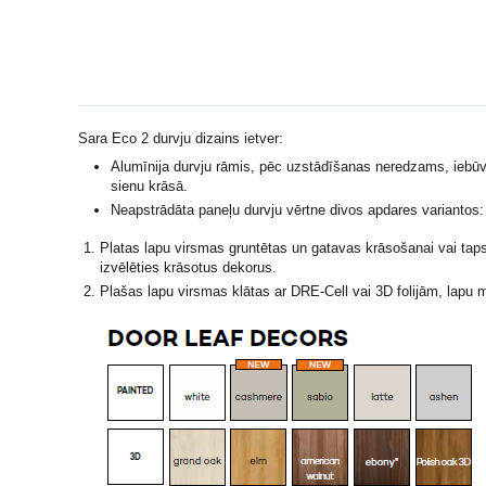
Sara Eco 2 durvju dizains ietver:
Alumīnija durvju rāmis, pēc uzstādīšanas neredzams, iebūv
sienu krāsā.
Neapstrādāta paneļu durvju vērtne divos apdares variantos:
Platas lapu virsmas gruntētas un gatavas krāsošanai vai taps
izvēlēties krāsotus dekorus.
Plašas lapu virsmas klātas ar DRE-Cell vai 3D folijām, lapu m