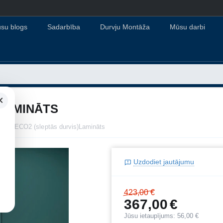
su blogs
Sadarbība
Durvju Montāža
Mūsu darbi
×
)LAMINĀTS
ARA ECO2 (sleptās durvis)Lamināts
Uzdodiet jautājumu
423,00
€
367,00
€
Jūsu ietaupījums:
56,00
€