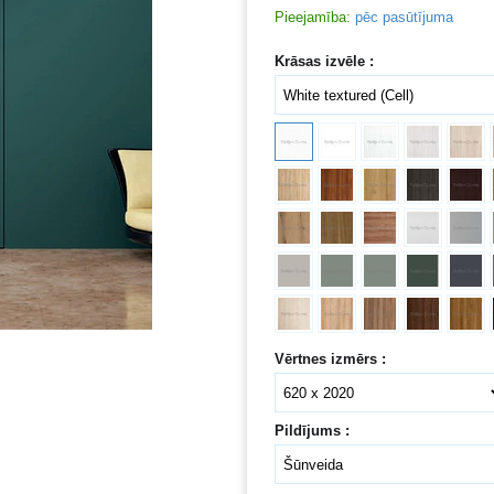
Pieejamība:
pēc pasūtījuma
Krāsas izvēle :
Vērtnes izmērs :
Pildījums :