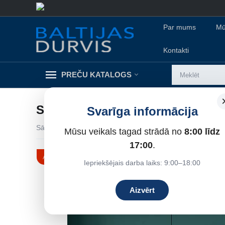
Par mums
Mū
Kontakti
PREČU KATALOGS
SARA ECO2 (SLEPTĀS DURVIS
Svarīga informācija
Sākums
/
Iekšdurvis
/
DRE iekšdurvis
/
Sleptās durvis
/
S
Mūsu veikals tagad strādā no
8:00 līdz
13%
Atlaide
17:00
.
Iepriekšējais darba laiks: 9:00–18:00
Aizvērt