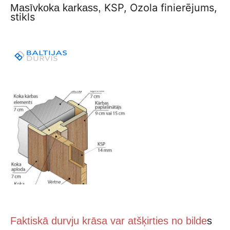
KSP, Ozola finierējums,
Masīvkoka karkass,
stikls
Faktiskā durvju krāsa var atšķirties no bilde
s