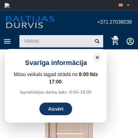
+371 27038038
0
×
DURVIS TOKIO 5 BALINĀTS
Svarīga informācija
OZOLS
Mūsu veikals tagad strādā no
8:00 līdz
Sākums
/
Iekšdurvis
17:00
.
Iepriekšējais darba laiks: 9:00–18:00
13%
Atlaide
Aizvērt