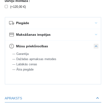
Durvju montāža :
(+
120,00
€
)
Piegāde
Maksāšanas iespējas
Mūsu priekšrocības
— Garantija
— Dažādas apmaksas metodes
— Labākās cenas
— Ātra piegāde
APRAKSTS