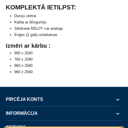
KOMPLEKTĀ IETILPST:
Durvju vērtne
Kārba ar blīvgumiju
Slēdzene ABLOY vai analogs
Enģes (2 gab) uzliekamas
Izmēri ar kārbu :
660 x 2040
760 x 2040
860 x 2040
960 x 2040
PIRCĒJA KONTS
INFORMĀCIJA
SERVISS