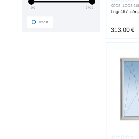
KODS:
LOGS-119
Konsultācija → u
0
€
570
€
Logi 467. sēr
Baltijas durvis 
Profesionāla mo
Dzēst
313,00
€