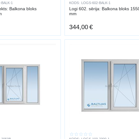
-BALK-1
KODS:
LOGS-602-BALK-1
ekts: Balkona bloks
Logi 602. sērija: Balkona bloks 15
m
mm
344,00
€