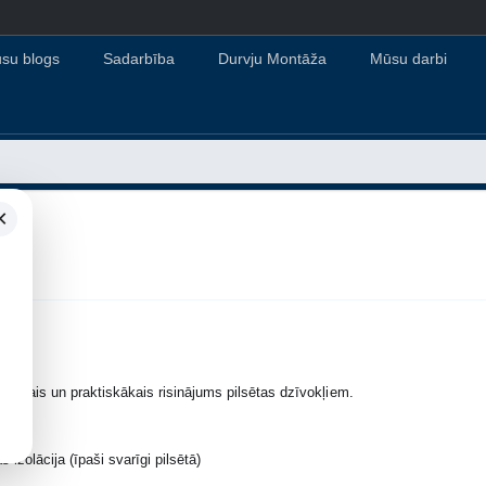
su blogs
Sadarbība
Durvju Montāža
Mūsu darbi
×
sālākais un praktiskākais risinājums pilsētas dzīvokļiem.
 izolācija (īpaši svarīgi pilsētā)