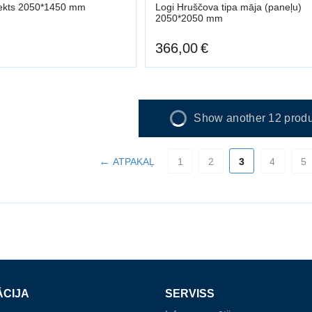
jekts 2050*1450 mm
Logi Hruščova tipa māja (paneļu)
2050*2050 mm
366,00
€
Show another 12 produ
ATPAKAĻ
1
2
3
4
5
ĀCIJA
SERVISS