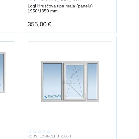
KODS:
HRUSCOV_PANEL_1950-1
Logi Hruščova tipa māja (paneļu)
1950*1350 mm
355,00
€
KODS:
LOGI-CEHU_2300-1