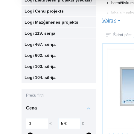
Logi Lietuviešu projekts (vecais)
hermētiskum
Logi Čehu projekts
laba siltumiz
Vairāk
Logi Mazģimenes projekts
vienkārša k
Logi 119. sērija
noturība pre
Šķirot pēc:
Mūsdienu stikla pa
Logi 467. sērija
Logi 602. sērija
KOMFORTS 
Logi 103. sērija
Logus var aprīkot 
energoefektī
Logi 104. sērija
multifunkcion
Preču filtri
saules aizsa
bērnu drošīb
Cena
pretuzlaušana
€
–
€
UZSTĀDĪŠA