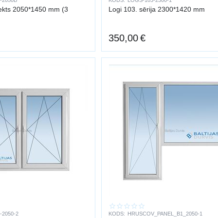
-2050B
KODS:
LOGS-103-2300-1
jekts 2050*1450 mm (3
Logi 103. sērija 2300*1420 mm
350,00
€
-2050-2
KODS:
HRUSCOV_PANEL_B1_2050-1