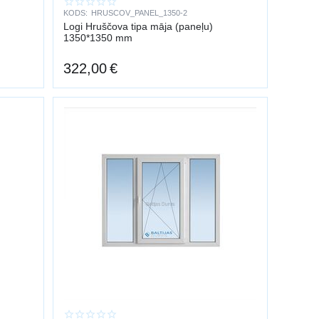
KODS:
HRUSCOV_PANEL_1350-2
Logi Hruščova tipa māja (paneļu)
1350*1350 mm
322,00
€