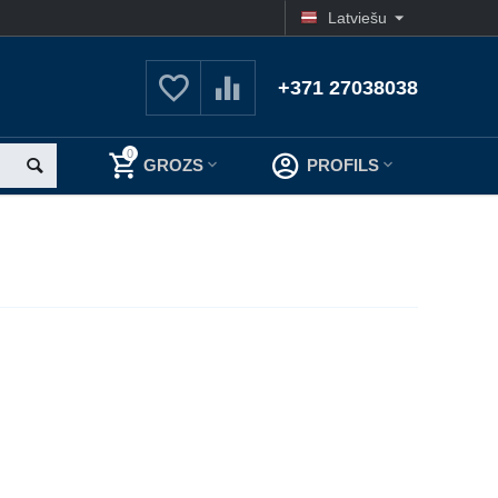
Latviešu
+371 27038038
0
GROZS
PROFILS