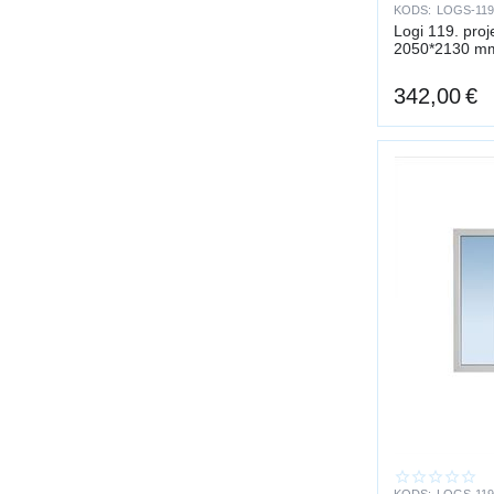
KODS:
LOGS-119
Logi 119. proj
2050*2130 m
342,00
€