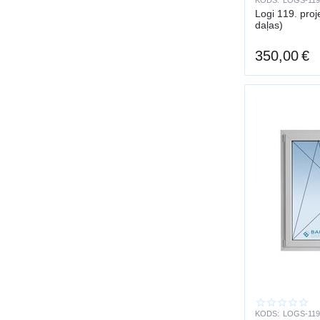
KODS:
LOGS-119
Logi 119. pro
daļas)
350,00
€
KODS:
LOGS-119