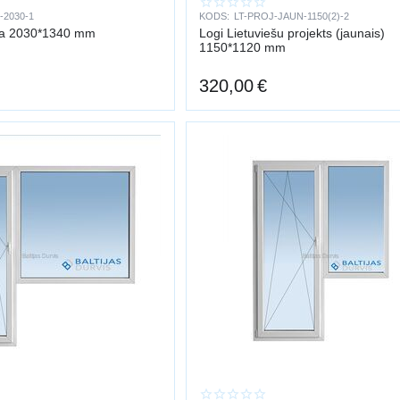
-2030-1
KODS:
LT-PROJ-JAUN-1150(2)-2
zmērīšana → izvēle → piegāde → montāža → regulēšana
ija 2030*1340 mm
Logi Lietuviešu projekts (jaunais)
— vairāk nekā 15 gadu pieredze logu un durvju uzstādīšanā visā Latvijā.
1150*1120 mm
ntāža garantē hermētiskumu, siltumu un ilgmūžību.
320,00
€