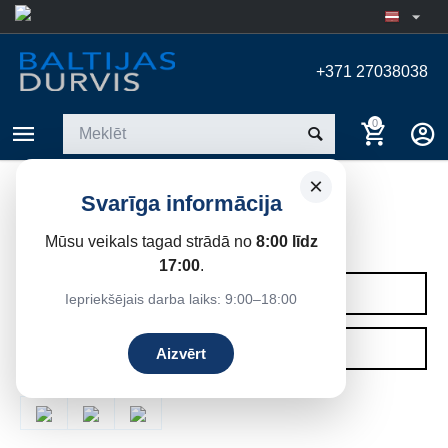
+371 27038038
0
×
Svarīga informācija
LOGI 103. SĒRIJA
Mūsu veikals tagad strādā no
8:00 līdz
Sākums
/
Logi
/
Plastikāta logi (PVC)
17:00
.
KATEGORIJAS
Iepriekšējais darba laiks: 9:00–18:00
FILTRI
Aizvērt