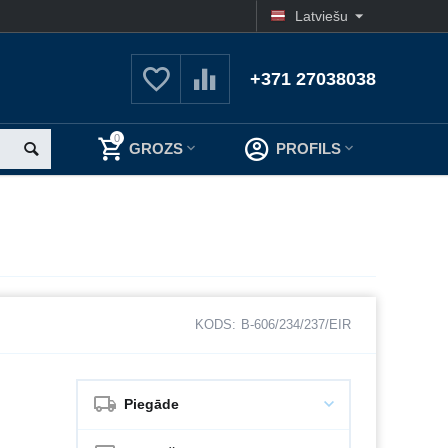
Latviešu
+371 27038038
0
GROZS
PROFILS
KODS:
B-606/234/237/EIR
Piegāde