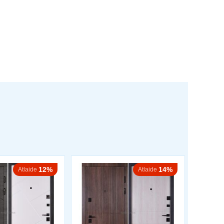
12%
14%
Atlaide
Atlaide