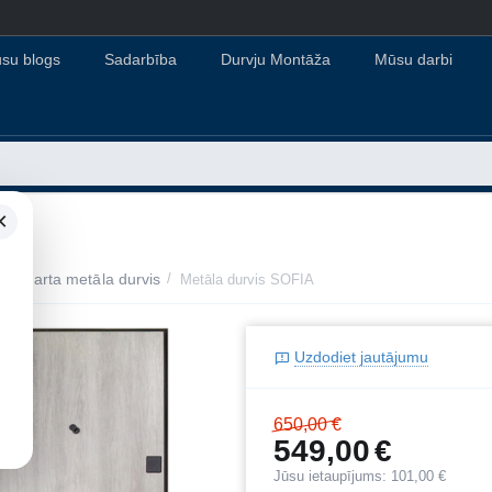
su blogs
Sadarbība
Durvju Montāža
Mūsu darbi
×
Standarta metāla durvis
/
Metāla durvis SOFIA
Uzdodiet jautājumu
650,00
€
549,00
€
Jūsu ietaupījums:
101,00
€