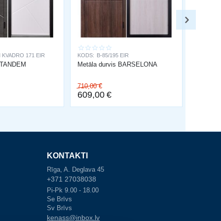
 KVADRO 171 EIR
KODS:
B-85/195 EIR
s TANDEM
Metāla durvis BARSELONA
710,00
€
609,00
€
KONTAKTI
Rīga, A. Deglava 45
+371 27038038
Pi-Pk 9.00 - 18.00
Se Brīvs
Sv Brīvs
kenass@inbox.lv