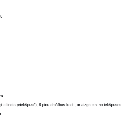
68
mm
ieņi cilindra priekšpusē), 6 pinu drošības kods, ar aizgriezni no iekšpuses
r