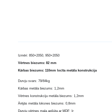
Izmēri: 850×2050, 950×2050
Vērtnes biezums: 82 mm
Kārbas biezums: 110mm locīta metāla konstrukcija
Durvju svars: 79/84kg
Kārbas metāla biezums: 1,2mm
Vērtnes konstrukciju metāla biezums: 1,2mm
Ārējās metāla loksnes biezums: 0,8mm
Durvju vērtnes mala apšūta ar MDF: Ir