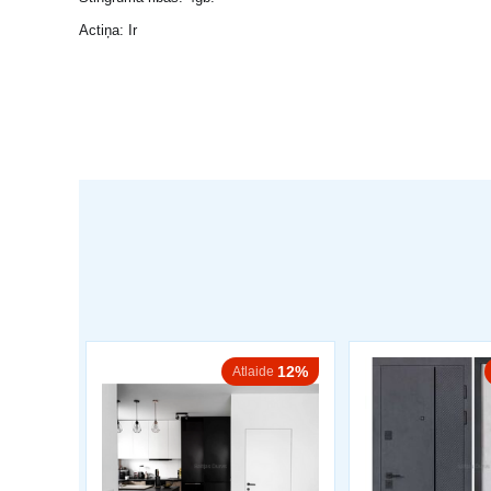
Actiņa: Ir
12%
Atlaide