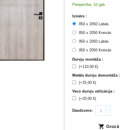
Pieejamība:
10 gab.
Izmērs :
850 x 2050 Labās
850 x 2050 Kreisās
950 x 2050 Labās
950 x 2050 Kreisās
Durvju montāža :
(+
110,00
€
)
Metāla durvju demontāža :
(+
25,00
€
)
Veco durvju utilizācija :
(+
20,00
€
)
+
Daudzums:
−
Grozā