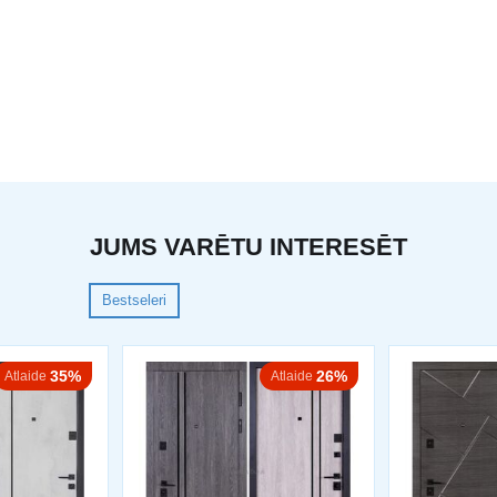
JUMS VARĒTU INTERESĒT
Bestseleri
35%
26%
Atlaide
Atlaide