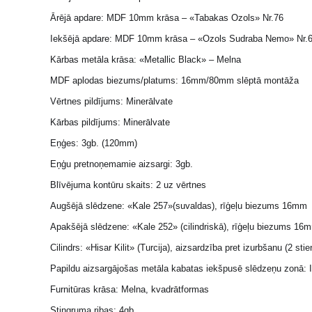
Ārējā apdare: MDF 10mm krāsa – «Tabakas Ozols» Nr.76
Iekšējā apdare: MDF 10mm krāsa – «Ozols Sudraba Nemo» Nr.
Kārbas metāla krāsa: «Metallic Black» – Melna
MDF aplodas biezums/platums: 16mm/80mm slēptā montāža
Vērtnes pildījums: Minerālvate
Kārbas pildījums: Minerālvate
Eņģes: 3gb. (120mm)
Eņģu pretnoņemamie aizsargi: 3gb.
Blīvējuma kontūru skaits: 2 uz vērtnes
Augšējā slēdzene: «Kale 257»(suvaldas), rīģeļu biezums 16mm
Apakšējā slēdzene: «Kale 252» (cilindriskā), rīģeļu biezums 16
Cilindrs: «Hisar Kilit» (Turcija), aizsardzība pret izurbšanu (2 st
Papildu aizsargājošas metāla kabatas iekšpusē slēdzeņu zonā: I
Furnitūras krāsa: Melna, kvadrātformas
Stingruma ribas: 4gb.