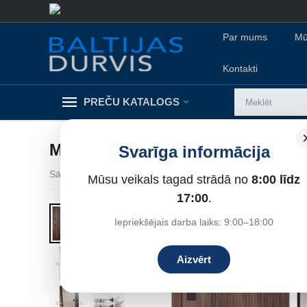
Par mums
Mū
Kontakti
PREČU KATALOGS
METĀLA DURVIS SOFIA
Svarīga informācija
Sākums
/
Metāla durvis dzīvokļiem
/
Ārdurvis dzīvoklim
/
Mūsu veikals tagad strādā no
8:00 līdz
16%
Atlaide
17:00
.
Iepriekšējais darba laiks: 9:00–18:00
Aizvērt