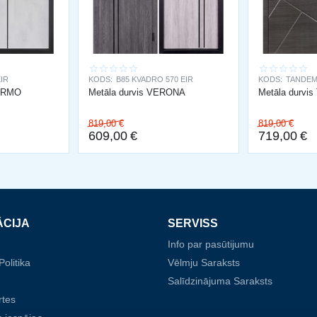
EIR
KODS:
B85 KVADRO 570 EIR
KODS:
TANDEM
LERMO
Metāla durvis VERONA
Metāla durvi
819,00
€
819,00
€
609,00
€
719,00
€
ĀCIJA
SERVISS
Info par pasūtijumu
olitika
Vēlmju Saraksts
Salīdzinājuma Saraksts
rtes