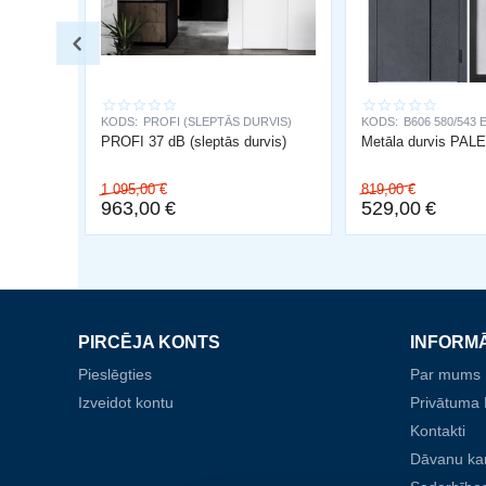
KODS:
PROFI (SLEPTĀS DURVIS)
KODS:
B606 580/543 
PROFI 37 dB (sleptās durvis)
Metāla durvis PA
1 095,00
€
819,00
€
963,00
€
529,00
€
PIRCĒJA KONTS
INFORM
Pieslēgties
Par mums
Izveidot kontu
Privātuma P
Kontakti
Dāvanu ka