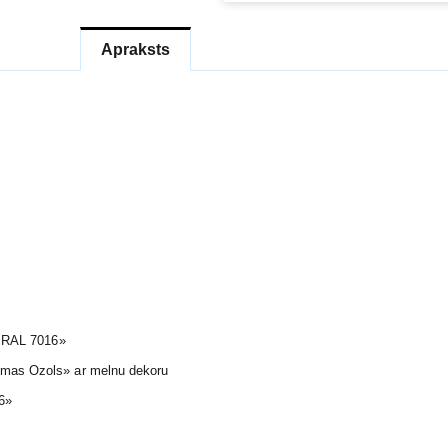
Apraksts
s RAL 7016»
omas Ozols» ar melnu dekoru
16»