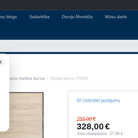
su blogs
Sadarbība
Durvju Montāža
Mūsu darbi
×
Standarta metāla durvis
/
Metāla durvis PRIME
Uzdodiet jautājumu
355,00
€
328,00
€
Jūsu ietaupījums:
27,00
€