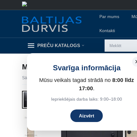
Par mums
Mū
Kontakti
PREČU KATALOGS
METĀLA DURVIS PRIME
Svarīga informācija
Sākums
/
Metāla durvis dzīvokļiem
/
Ārdurvis dzīvoklim
/
Mūsu veikals tagad strādā no
8:00 līdz
8%
Atlaide
17:00
.
Iepriekšējais darba laiks: 9:00–18:00
Aizvērt