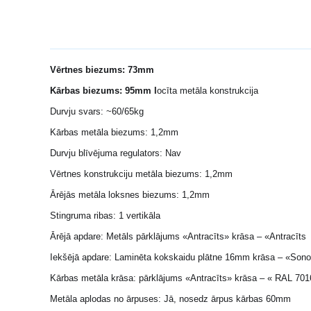
Vērtnes biezums: 73mm
Kārbas biezums: 95mm l
ocīta metāla konstrukcija
Durvju svars: ~60/65kg
Kārbas metāla biezums: 1,2mm
Durvju blīvējuma regulators: Nav
Vērtnes konstrukciju metāla biezums: 1,2mm
Ārējās metāla loksnes biezums: 1,2mm
Stingruma ribas: 1 vertikāla
Ārējā apdare: Metāls pārklājums «Antracīts» krāsa – «Antracīt
Iekšējā apdare: Laminēta kokskaidu plātne 16mm krāsa – «Son
Kārbas metāla krāsa: pārklājums «Antracīts» krāsa – « RAL 70
Metāla aplodas no ārpuses: Jā, nosedz ārpus kārbas 60mm