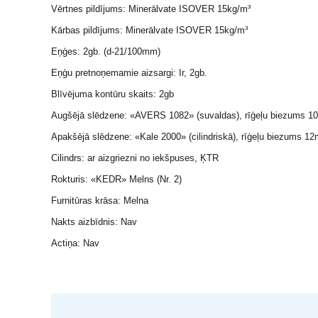
Vērtnes pildījums: Minerālvate ISOVER 15kg/m³
Kārbas pildījums: Minerālvate ISOVER 15kg/m³
Eņģes: 2gb. (d-21/100mm)
Eņģu pretnoņemamie aizsargi: Ir, 2gb.
Blīvējuma kontūru skaits: 2gb
Augšējā slēdzene: «AVERS 1082» (suvaldas), rīģeļu biezums 
Apakšējā slēdzene: «Kale 2000» (cilindriskā), rīģeļu biezums 12
Cilindrs: ar aizgriezni no iekšpuses, ĶTR
Rokturis: «KEDR» Melns (Nr. 2)
Furnitūras krāsa: Melna
Nakts aizbīdnis: Nav
Actiņa: Nav