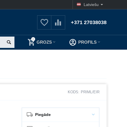
Latviešu
+371 27038038
0
GROZS
PROFILS
KODS:
PRIML/EIR
Piegāde