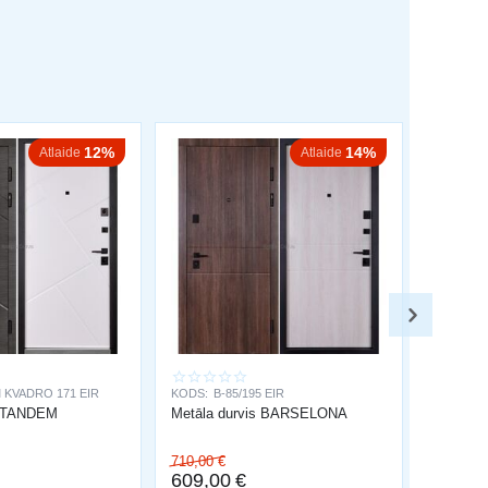
12%
14%
Atlaide
Atlaide
 KVADRO 171 EIR
KODS:
B-85/195 EIR
s TANDEM
Metāla durvis BARSELONA
710,00
€
609,00
€