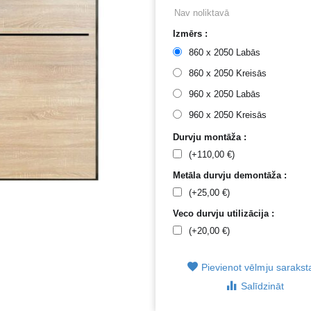
Nav noliktavā
Izmērs :
860 x 2050 Labās
860 x 2050 Kreisās
960 x 2050 Labās
960 x 2050 Kreisās
Durvju montāža :
(+
110,00
€
)
Metāla durvju demontāža :
(+
25,00
€
)
Veco durvju utilizācija :
(+
20,00
€
)
Pievienot vēlmju saraks
Salīdzināt