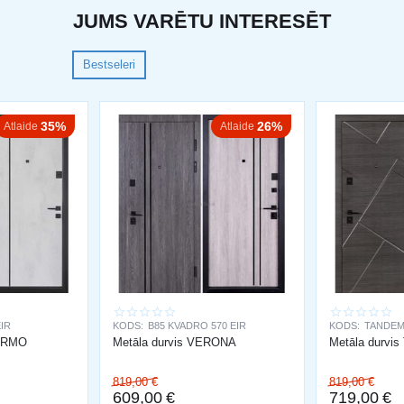
JUMS VARĒTU INTERESĒT
Bestseleri
35%
26%
Atlaide
Atlaide
EIR
KODS:
B85 KVADRO 570 EIR
KODS:
TANDEM
LERMO
Metāla durvis VERONA
Metāla durvi
819,00
€
819,00
€
609,00
€
719,00
€