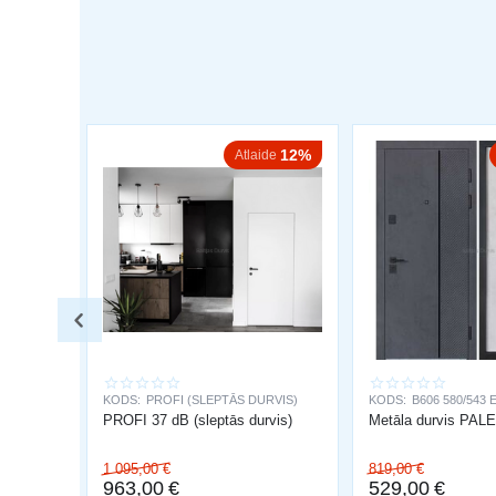
12%
Atlaide
KODS:
PROFI (SLEPTĀS DURVIS)
KODS:
B606 580/543 
PROFI 37 dB (sleptās durvis)
Metāla durvis PA
1 095,00
€
819,00
€
963,00
€
529,00
€