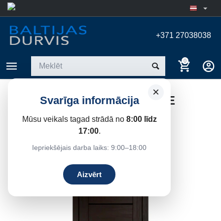
+371 27038038
0
×
IEKŠDURVIS LINEA 1 VENGE
Svarīga informācija
MELNS STIKLS
Mūsu veikals tagad strādā no
8:00 līdz
Sākums
/
Iekšdurvis
17:00
.
Iepriekšējais darba laiks: 9:00–18:00
18%
Atlaide
Aizvērt