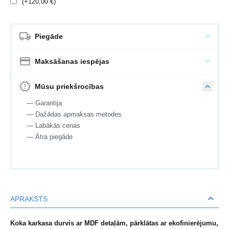
(+
120,00
€
)
Piegāde
Maksāšanas iespējas
Mūsu priekšrocības
— Garantija
— Dažādas apmaksas metodes
— Labākās cenas
— Ātra piegāde
APRAKSTS
Koka karkasa durvis ar MDF detaļām, pārklātas ar ekofinierējumu,