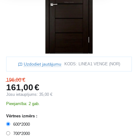
Uzdodiet jautājumu
KODS:
LINEA1 VENGE (NOR)
196,00
€
161,00
€
Jūsu ietaupījums:
35,00
€
Pieejamība:
2 gab.
Vērtnes izmērs :
600*2000
700*2000