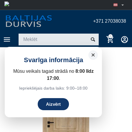
+371 27038038
0
×
FANO DRE
Svarīga informācija
Sākums
/
Iekšdurvis
/
DRE iekšdurvis
/
Paneļu
Mūsu veikals tagad strādā no
8:00 līdz
17:00
.
26%
Atlaide
Iepriekšējais darba laiks: 9:00–18:00
Aizvērt