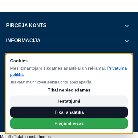
PIRCĒJA KONTS
INFORMĀCIJA
SERVISS
Cookies
Mēs izmantojam sīkdatnes analītikai un reklāmai.
Privātuma
KONTAKTI
politika
Jūs varat mainīt izvēli jebkurā brīdī lapas apakšā.
Tikai nepieciešamās
Iestatījumi
2022.gada 8.augustā SIA Baltijas Durvis parakstīja līgumu Nr. SKV-L-2022/368 ar
Latvijas Investīciju un attīstības aģentūru (LIAA) par projektu "Starptautiskās
Tikai analītika
konkurētspējas veicināšana", ko līdzfinansē Eiropas Reģionālās attīstības fonds.
Pieņemt visas
Mainīt sīkdatņu iestatījumus