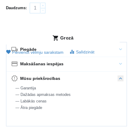
+
Daudzums:
−
Grozā
Piegāde
Salīdzināt
Pievienot vēlmju sarakstam
Maksāšanas iespējas
Mūsu priekšrocības
— Garantija
— Dažādas apmaksas metodes
— Labākās cenas
— Ātra piegāde