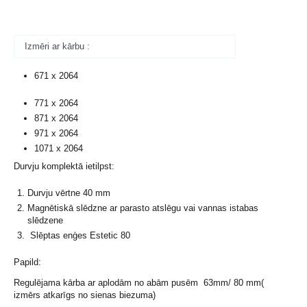
Izmēri ar kārbu :
671 x 2064
771 x 2064
871 x 2064
971 x 2064
1071 x 2064
Durvju komplektā ietilpst:
Durvju vērtne 40 mm
Magnētiskā slēdzne ar parasto atslēgu vai vannas istabas
slēdzene
Slēptas enģes Estetic 80
Papild:
Regulējama kārba ar aplodām no abām pusēm 63mm/ 80 mm(
izmērs atkarīgs no sienas biezuma)