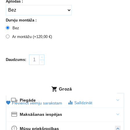
Aplodas :
Durvju montāža :
Bez
Ar montāžu (+
120,00
€
)
+
Daudzums:
−
Grozā
Piegāde
Salīdzināt
Pievienot vēlmju sarakstam
Maksāšanas iespējas
Mūsu priekšrocības