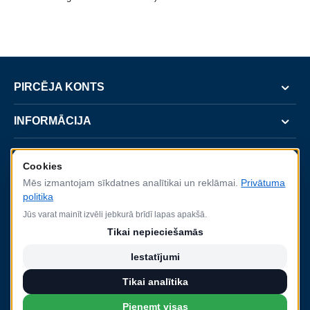
PIRCĒJA KONTS
INFORMĀCIJA
SERVISS
Cookies
Mēs izmantojam sīkdatnes analītikai un reklāmai.
Privātuma
KONTAKTI
politika
Jūs varat mainīt izvēli jebkurā brīdī lapas apakšā.
Tikai nepieciešamās
Iestatījumi
2022.gada 8.augustā SIA Baltijas Durvis parakstīja līgumu Nr. SKV-L-2022/368 ar
Latvijas Investīciju un attīstības aģentūru (LIAA) par projektu "Starptautiskās
Tikai analītika
konkurētspējas veicināšana", ko līdzfinansē Eiropas Reģionālās attīstības fonds.
Pieņemt visas