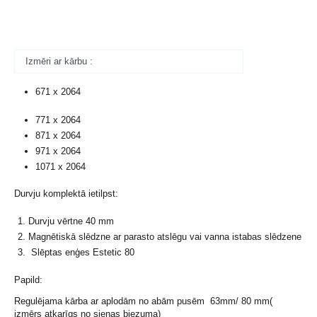
Izmēri ar kārbu :
671 x 2064
771 x 2064
871 x 2064
971 x 2064
1071 x 2064
Durvju komplektā ietilpst:
Durvju vērtne 40 mm
Magnētiskā slēdzne ar parasto atslēgu vai vanna istabas slēdzene
Slēptas enģes Estetic 80
Papild:
Regulējama kārba ar aplodām no abām pusēm 63mm/ 80 mm(
izmērs atkarīgs no sienas biezuma)