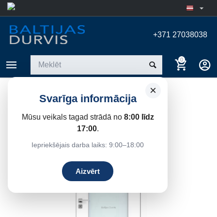
+371 27038038
0
×
VERSO DRE
Svarīga informācija
Sākums
/
Iekšdurvis
/
DRE iekšdurvis
/
Karkasa
Mūsu veikals tagad strādā no
8:00 līdz
17:00
.
24%
Atlaide
Iepriekšējais darba laiks: 9:00–18:00
Aizvērt