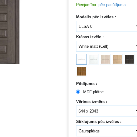
Pieejamība:
pēc pasūtījuma
Modelis pēc izvēles :
Krāsas izvēle :
Pildījums :
MDF plātne
Vērtnes izmērs :
Stiklojums pēc izvēles :