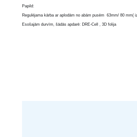
Papild:
Regulējama kārba ar aplodām no abām pusēm 63mm/ 80 mm( izm
Esošajām durvīm, šādās apdarē: DRE-Cell , 3D folija