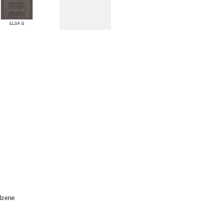
 2064
ēdzene