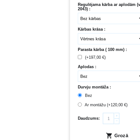
Regulējama kārba ar aplodām (v
2043) :
Kārbas krāsa :
Parasta kārba ( 100 mm) :
(+
197,00
€
)
Aplodas :
Durvju montāža :
Bez
Ar montāžu (+
120,00
€
)
+
Daudzums:
−
Grozā