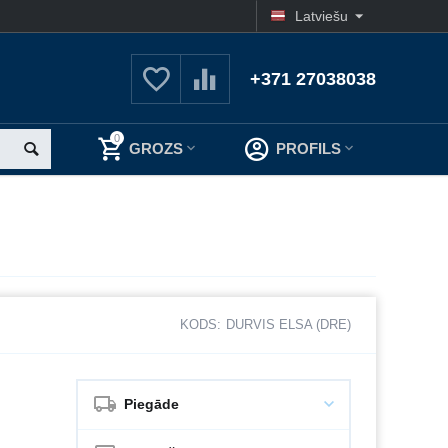
Latviešu
+371 27038038
0
GROZS
PROFILS
KODS:
DURVIS ELSA (DRE)
Piegāde