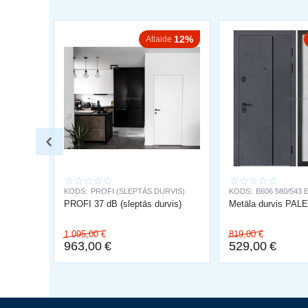
12%
Atlaide
KODS:
PROFI (SLEPTĀS DURVIS)
KODS:
B606 580/543 
PROFI 37 dB (sleptās durvis)
Metāla durvis PA
1 095,00
€
819,00
€
963,00
€
529,00
€