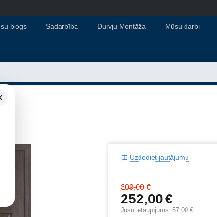
su blogs
Sadarbība
Durvju Montāža
Mūsu darbi
×
DRE
Uzdodiet jautājumu
309,00
€
252,00
€
Jūsu ietaupījums:
57,00
€