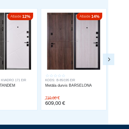
12%
14%
Atlaide
Atlaide
 KVADRO 171 EIR
KODS:
B-85/195 EIR
s TANDEM
Metāla durvis BARSELONA
710,00
€
609,00
€