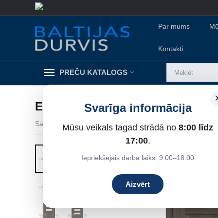
Par mums
Mū
Kontakti
PREČU KATALOGS
ELSA DRE
Svarīga informācija
Sākums
/
Iekšdurvis
/
DRE iekšdurvis
/
Karkasa
/
ELSA 
Mūsu veikals tagad strādā no
8:00 līdz
18%
Atlaide
17:00
.
Iepriekšējais darba laiks: 9:00–18:00
Aizvērt