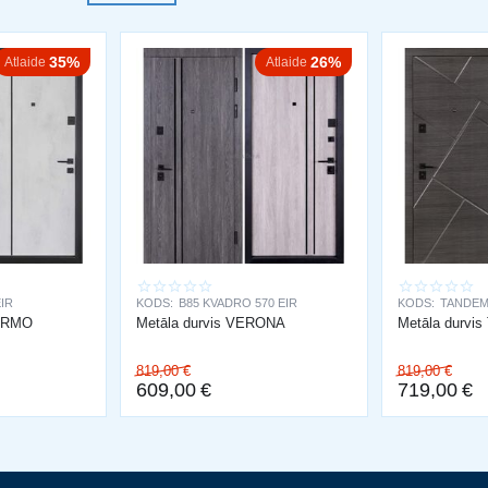
35%
26%
Atlaide
Atlaide
EIR
KODS:
B85 KVADRO 570 EIR
KODS:
TANDEM
LERMO
Metāla durvis VERONA
Metāla durvi
819,00
€
819,00
€
609,00
€
719,00
€