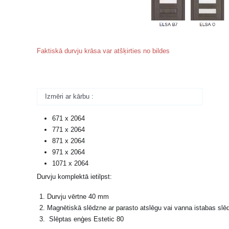
Faktiskā durvju krāsa var atšķirties no bildes
Izmēri ar kārbu :
671 x
771 x 2064
871 x 2064
971 x 2064
1071 x 2064
Durvju komplektā ietilpst:
Durvju vērtne 40 mm
Magnētiskā slēdzne ar parasto atslēgu vai vanna istabas sl
Slēptas enģes Estetic 80