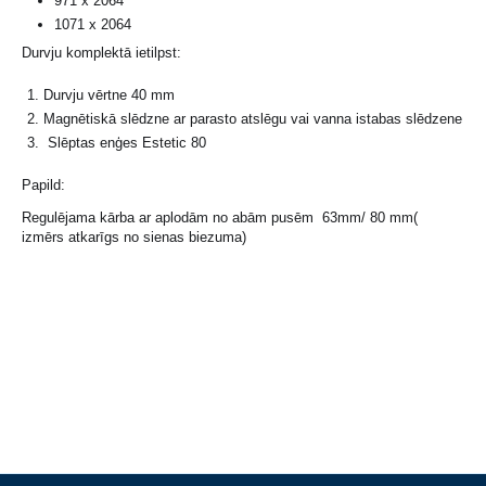
971 x 2064
1071 x 2064
Durvju komplektā ietilpst:
Durvju vērtne 40 mm
Magnētiskā slēdzne ar parasto atslēgu vai vanna istabas slēdzene
Slēptas enģes Estetic 80
Papild:
Regulējama kārba ar aplodām no abām pusēm 63mm/ 80 mm(
izmērs atkarīgs no sienas biezuma)