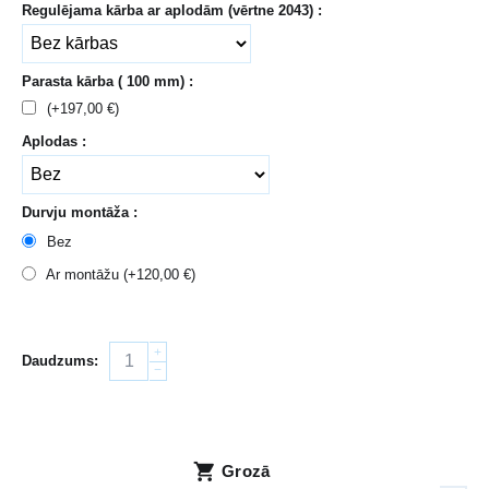
Regulējama kārba ar aplodām (vērtne 2043) :
Parasta kārba ( 100 mm) :
(+
197,00
€
)
Aplodas :
Durvju montāža :
Bez
Ar montāžu (+
120,00
€
)
+
Daudzums:
−
Grozā