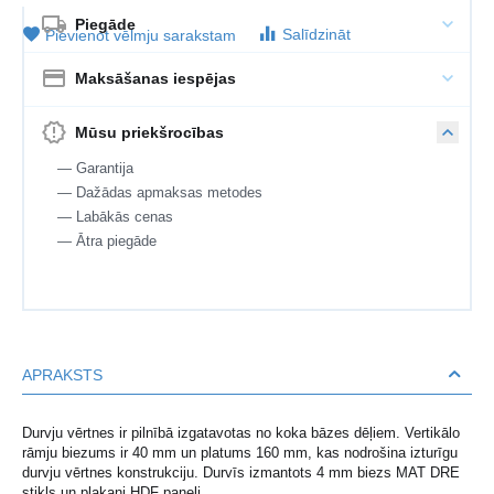
Piegāde
Salīdzināt
Pievienot vēlmju sarakstam
Maksāšanas iespējas
Mūsu priekšrocības
— Garantija
— Dažādas apmaksas metodes
— Labākās cenas
— Ātra piegāde
APRAKSTS
Durvju vērtnes ir pilnībā izgatavotas no koka bāzes dēļiem. Vertikālo
rāmju biezums ir 40 mm un platums 160 mm, kas nodrošina izturīgu
durvju vērtnes konstrukciju. Durvīs izmantots 4 mm biezs MAT DRE
stikls un plakani HDF paneļi.