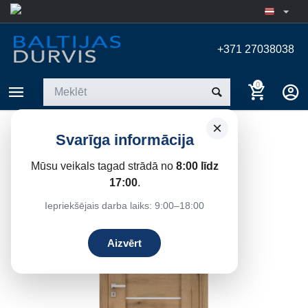
+371 27038038
0
×
AURI DRE
Svarīga informācija
Sākums
/
Iekšdurvis
/
DRE iekšdurvis
/
Karkasa
Mūsu veikals tagad strādā no
8:00 līdz
17:00
.
24%
Atlaide
Iepriekšējais darba laiks: 9:00–18:00
Aizvērt