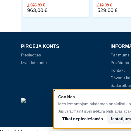
1 095,00
€
819,00
€
963,00
€
529,00
€
PIRCĒJA KONTS
INFORM
Pieslēgties
Par mums
Izveidot kontu
Privātuma P
Kontakti
Dāvanu ka
Sadarbības
Cookies
Mēs izmantojam sīkdatnes analītikai u
Jūs varat mainīt izvēli jebkurā brīdī lapas apa
Tikai nepieciešamās
Iestatījum