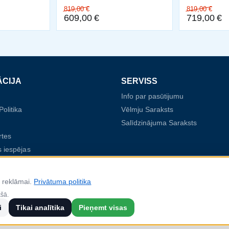
819,00
€
819,00
€
609,00
€
719,00
€
ĀCIJA
SERVISS
Info par pasūtijumu
olitika
Vēlmju Saraksts
Salīdzinājuma Saraksts
rtes
 iespējas
n reklāmai.
Privātuma politika
2022.gada 8.augustā SIA Baltijas Durvis par
kšā.
Nr. SKV-L-2022/368 ar Latvijas Investīciju u
aģentūru (LIAA) par projektu "Starptautiskā
i
Tikai analītika
Pieņemt visas
konkurētspējas veicināšana", ko līdzfinans
Reģionālās attīstības fonds.