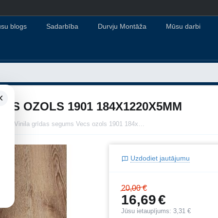
su blogs
Sadarbība
Durvju Montāža
Mūsu darbi
×
ECS OZOLS 1901 184X1220X5MM
SPC Vinila grīdas segums Vecs ozols 1901 184x1220x5mm
Uzdodiet jautājumu
20,00
€
16,69
€
Jūsu ietaupījums:
3,31
€