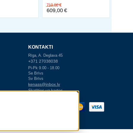
710,00
€
609,00
€
KONTAKTI
Rīga, A. Deglava 45
+371 27038038
Pi-Pk 9.00 - 18.00
Se Brīvs
Sv Brīvs
kenass@inbox.lv
Skatīties uz kartes
akstīja līgumu
n attīstības
s
ē Eiropas