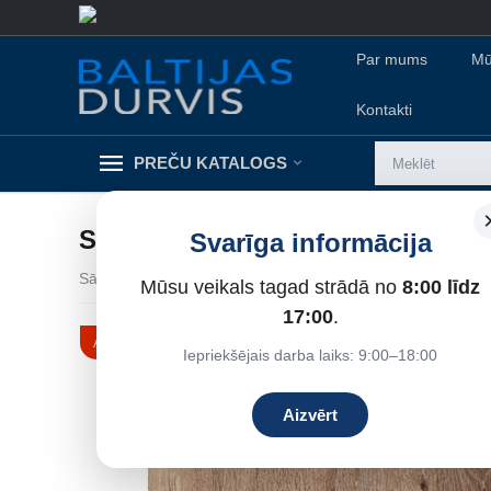
Par mums
Mū
Kontakti
PREČU KATALOGS
SPC VINILA GRĪDAS SEGUMS V
Svarīga informācija
Sākums
/
Apdares materiāli
/
SPC vinila grīdas segums
/
Mūsu veikals tagad strādā no
8:00 līdz
17%
Atlaide
17:00
.
Iepriekšējais darba laiks: 9:00–18:00
Aizvērt