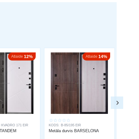
12%
14%
Atlaide
Atlaide
 KVADRO 171 EIR
KODS:
B-85/195 EIR
s TANDEM
Metāla durvis BARSELONA