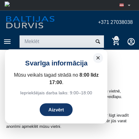
+371 27038038
0
×
Svarīga informācija
PRIVĀTUMA POLITIKA
Mūsu veikals tagad strādā no
8:00 līdz
Kādu informāciju mēs vācam?
17:00
.
Mēs apkopojam informāciju no jums, reģistrējoties mūsu vietnē,
Iepriekšējais darba laiks: 9:00–18:00
veicot pasūtījumu, abonējot mūsu biļetenu vai aizpildot veidlapu.
Aizvērt
Pasūtot vai attiecīgi reģistrējoties mūsu vietnē, jums var lūgt ievadīt
savu vārdu: vārdu, e-pasta adresi vai pasta adresi. Tomēr jūs varat
anonīmi apmeklēt mūsu vietni.