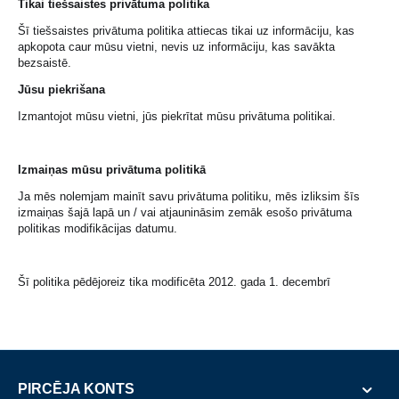
Tikai tiešsaistes privātuma politika
Šī tiešsaistes privātuma politika attiecas tikai uz informāciju, kas
apkopota caur mūsu vietni, nevis uz informāciju, kas savākta
bezsaistē.
Jūsu piekrišana
Izmantojot mūsu vietni, jūs piekrītat mūsu privātuma politikai.
Izmaiņas mūsu privātuma politikā
Ja mēs nolemjam mainīt savu privātuma politiku, mēs izliksim šīs
izmaiņas šajā lapā un / vai atjaunināsim zemāk esošo privātuma
politikas modifikācijas datumu.
Šī politika pēdējoreiz tika modificēta 2012. gada 1. decembrī
PIRCĒJA KONTS