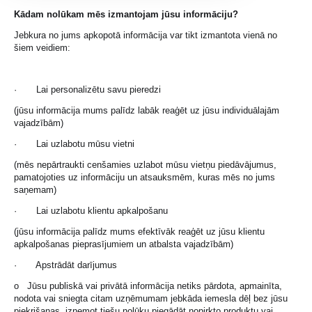
Kādam nolūkam mēs izmantojam jūsu informāciju?
Jebkura no jums apkopotā informācija var tikt izmantota vienā no
šiem veidiem:
· Lai personalizētu savu pieredzi
(jūsu informācija mums palīdz labāk reaģēt uz jūsu individuālajām
vajadzībām)
· Lai uzlabotu mūsu vietni
(mēs nepārtraukti cenšamies uzlabot mūsu vietņu piedāvājumus,
pamatojoties uz informāciju un atsauksmēm, kuras mēs no jums
saņemam)
· Lai uzlabotu klientu apkalpošanu
(jūsu informācija palīdz mums efektīvāk reaģēt uz jūsu klientu
apkalpošanas pieprasījumiem un atbalsta vajadzībām)
· Apstrādāt darījumus
o Jūsu publiskā vai privātā informācija netiks pārdota, apmainīta,
nodota vai sniegta citam uzņēmumam jebkāda iemesla dēļ bez jūsu
piekrišanas, izņemot tiešu nolūku piegādāt nopirkto produktu vai