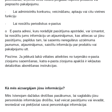
pieprasīto pakalpojumu.
· Lai administrētu konkursu, veicināšanu, aptauju vai citu vietnes
funkciju
· Lai nosūtītu periodiskus e-pastus
o E-pasta adresi, kuru norādījāt pasūtījuma apstrādei, var izmantot,
lai nosūtītu jums informāciju un atjauninājumus, kas attiecas uz jūsu
pasūtījumu, papildus tam, lai saņemtu neregulārus uzņēmuma
jaunumus, atjauninājumus, saistītu informāciju par produktu vai
pakalpojumu utt.
Piezīme. Ja jebkurā laikā vēlaties atteikties no turpmāko e-pasta
ziņojumu saņemšanas, katra e-pasta ziņojuma apakšā ir iekļautas
detalizētas abonēšanas instrukcijas.
Kā mēs aizsargājam jūsu informāciju?
Mēs īstenojam dažādus drošības pasākumus, lai saglabātu jūsu
personiskās informācijas drošību, kad veicat pasūtījumu vai ievadāt,
iesniedzat vai piekļūstat savai personiskajai informācijai.