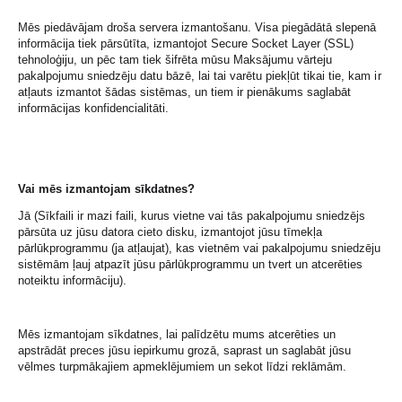
Mēs piedāvājam droša servera izmantošanu. Visa piegādātā slepenā
informācija tiek pārsūtīta, izmantojot Secure Socket Layer (SSL)
tehnoloģiju, un pēc tam tiek šifrēta mūsu Maksājumu vārteju
pakalpojumu sniedzēju datu bāzē, lai tai varētu piekļūt tikai tie, kam ir
atļauts izmantot šādas sistēmas, un tiem ir pienākums saglabāt
informācijas konfidencialitāti.
Vai mēs izmantojam sīkdatnes?
Jā (Sīkfaili ir mazi faili, kurus vietne vai tās pakalpojumu sniedzējs
pārsūta uz jūsu datora cieto disku, izmantojot jūsu tīmekļa
pārlūkprogrammu (ja atļaujat), kas vietnēm vai pakalpojumu sniedzēju
sistēmām ļauj atpazīt jūsu pārlūkprogrammu un tvert un atcerēties
noteiktu informāciju).
Mēs izmantojam sīkdatnes, lai palīdzētu mums atcerēties un
apstrādāt preces jūsu iepirkumu grozā, saprast un saglabāt jūsu
vēlmes turpmākajiem apmeklējumiem un sekot līdzi reklāmām.