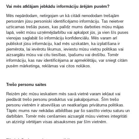
Vai mēs atklājam jebkādu informāciju ārējām pusēm?
Mēs nepārdodam, netirgojam un kā citādi nenododam trešajām
personām jūsu personiski identificējamo informāciju. Tas neietver
uzticamas trešās puses, kas palīdz mums darboties mūsu mājas
lapā, veikt mūsu uzņēmējdarbību vai apkalpot jūs, ja vien šīs puses
vienojas saglabāt šo informāciju konfidenciālu. Mēs varam arī
publiskot jūsu informāciju, kad mēs uzskatām, ka izplatīšana ir
piemērota, lai ievērotu likumus, ieviestu mūsu vietņu politikas vai
aizsargātu mūsu vai citu tiesības, īpašumu vai drošību. Tomēr
informāciju, kas nav identificējama ar apmeklētāju, var sniegt citām
pusēm mārketinga, reklāmas vai citos nolūkos.
Trešo personu saites
Reizēm pēc mūsu ieskatiem mēs savā vietnē varam iekļaut vai
piedāvāt trešo personu produktus vai pakalpojumus. Šīm trešo
personu vietnēm ir atsevišķas un neatkarīgas privātuma politikas.
Tāpēc mums nav nekādas atbildības par šo saistīto vietņu saturu un
darbībām. Tomēr mēs cenšamies aizsargāt mūsu vietnes integritāti
un atzinīgi vērtējam visas atsauksmes par šīm vietnēm.