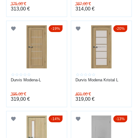
375,00
€
387,00
€
313,00
€
314,00
€
19%
20%
Durvis Modena-L
Durvis Modena Kristal L
395,00
€
401,00
€
319,00
€
319,00
€
14%
13%