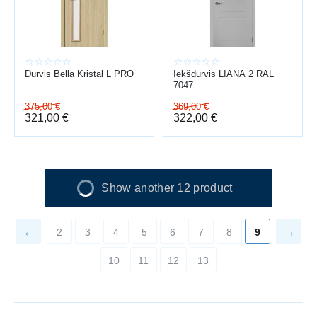
Durvis Bella Kristal L PRO
Iekšdurvis LIANA 2 RAL
7047
375,00
€
369,00
€
321,00
€
322,00
€
Show another 12 product
2
3
4
5
6
7
8
9
10
11
12
13