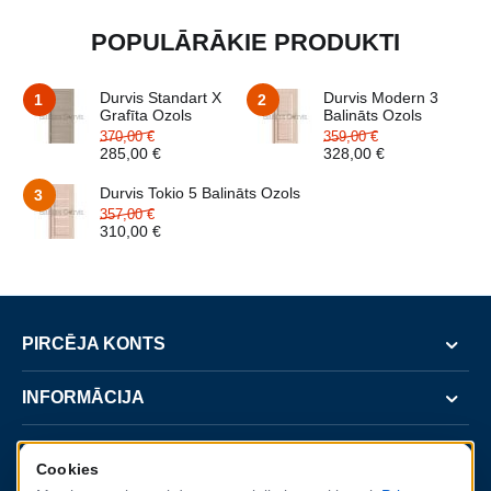
POPULĀRĀKIE PRODUKTI
Durvis Standart X
Durvis Modern 3
1
2
Grafīta Ozols
Balināts Ozols
370,00
€
359,00
€
285,00
€
328,00
€
Durvis Tokio 5 Balināts Ozols
3
357,00
€
310,00
€
PIRCĒJA KONTS
INFORMĀCIJA
SERVISS
Cookies