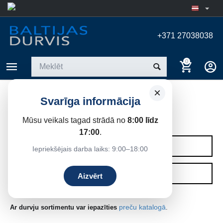
+371 27038038
0
×
Svarīga informācija
IEKŠDURVIS
Mūsu veikals tagad strādā no
8:00 līdz
Sākums
17:00
.
KATEGORIJAS
Iepriekšējais darba laiks: 9:00–18:00
FILTRI
Aizvērt
preču katalogā
Ar durvju sortimentu var iepazīties
.