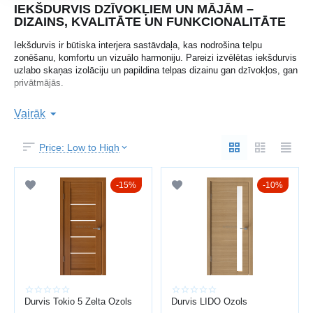
IEKŠDURVIS DZĪVOKĻIEM UN MĀJĀM –
DIZAINS, KVALITĀTE UN FUNKCIONALITĀTE
Iekšdurvis ir būtiska interjera sastāvdaļa, kas nodrošina telpu
zonēšanu, komfortu un vizuālo harmoniju. Pareizi izvēlētas iekšdurvis
uzlabo skaņas izolāciju un papildina telpas dizainu gan dzīvokļos, gan
privātmājās.
Baltijas durvis
Uzņēmums
ar vairāk nekā 15 gadu pieredzi piedāvā
Vairāk
plašu iekšdurvju klāstu Latvijā ar profesionālu uzstādīšanu.
Pieejamas laminētas, koka, stiklotas un modernās dizaina durvis.
Price: Low to High
Papildus varat apskatīt arī
ieejas durvis
un
metāla durvis
.
KĀ IZVĒLĒTIES IEKŠDURVIS
15%
10%
Izvēloties iekšdurvis, svarīgi ņemt vērā:
telpas dizainu un krāsu
durvju izmērus
materiālu (lamināts, MDF, koks, stikls)
skaņas izolāciju
furnitūras kvalitāti
Durvis Tokio 5 Zelta Ozols
Durvis LIDO Ozols
Laminētās durvis ir ekonomisks risinājums, savukārt koka durvis