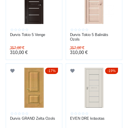
PRIEKŠROCĪBAS
telpu zonēšana
skaņas izolācija
dizains un estētika
plaša izvēle
Durvis Tokio 5 Venge
Durvis Tokio 5 Balināts
individuāli risinājumi
Ozols
Piedāvājam arī
durvju uzstādīšana
visā Latvijā.
357,00
€
357,00
€
310,00
€
310,00
€
17%
19%
Durvis GRAND Zelta Ozols
EVEN DRE krāsotas