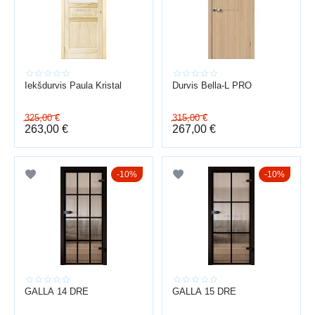
PRIEKŠROCĪBAS
telpu zonēšana
skaņas izolācija
dizains un estētika
plaša izvēle
Iekšdurvis Paula Kristal
Durvis Bella-L PRO
individuāli risinājumi
Piedāvājam arī
durvju uzstādīšana
visā Latvijā.
325,00
€
315,00
€
263,00
€
267,00
€
10%
10%
GALLA 14 DRE
GALLA 15 DRE