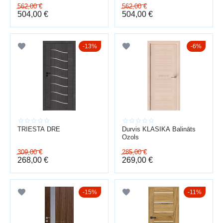
562,00
€
562,00
€
504,00
€
504,00
€
13%
6%
TRIESTA DRE
Durvis KLASIKA Balināts
Ozols
309,00
€
285,00
€
268,00
€
269,00
€
15%
11%