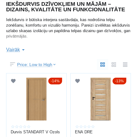
IEKŠDURVIS DZĪVOKĻIEM UN MĀJĀM –
DIZAINS, KVALITĀTE UN FUNKCIONALITĀTE
Iekšdurvis ir būtiska interjera sastāvdaļa, kas nodrošina telpu
zonēšanu, komfortu un vizuālo harmoniju. Pareizi izvēlētas iekšdurvis
uzlabo skaņas izolāciju un papildina telpas dizainu gan dzīvokļos, gan
privātmājās.
Baltijas durvis
Uzņēmums
ar vairāk nekā 15 gadu pieredzi piedāvā
Vairāk
plašu iekšdurvju klāstu Latvijā ar profesionālu uzstādīšanu.
Pieejamas laminētas, koka, stiklotas un modernās dizaina durvis.
Price: Low to High
Papildus varat apskatīt arī
ieejas durvis
un
metāla durvis
.
KĀ IZVĒLĒTIES IEKŠDURVIS
14%
13%
Izvēloties iekšdurvis, svarīgi ņemt vērā:
telpas dizainu un krāsu
durvju izmērus
materiālu (lamināts, MDF, koks, stikls)
skaņas izolāciju
furnitūras kvalitāti
Durvis STANDART V Ozols
ENA DRE
Laminētās durvis ir ekonomisks risinājums, savukārt koka durvis