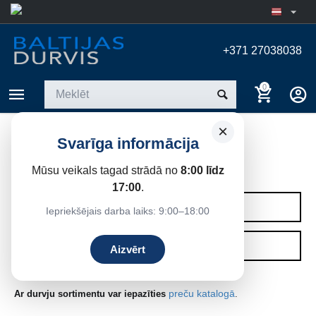
+371 27038038
0
×
Svarīga informācija
IEKŠDURVIS
Mūsu veikals tagad strādā no
8:00 līdz
Sākums
17:00
.
KATEGORIJAS
Iepriekšējais darba laiks: 9:00–18:00
FILTRI
Aizvērt
preču katalogā
Ar durvju sortimentu var iepazīties
.