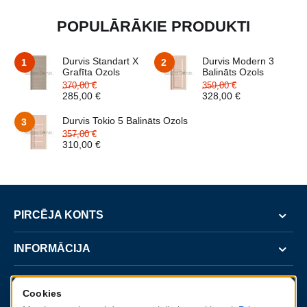
POPULĀRĀKIE PRODUKTI
Durvis Standart X
Durvis Modern 3
1
2
Grafīta Ozols
Balināts Ozols
370,00
€
359,00
€
285,00
€
328,00
€
Durvis Tokio 5 Balināts Ozols
3
357,00
€
310,00
€
PIRCĒJA KONTS
INFORMĀCIJA
SERVISS
Cookies