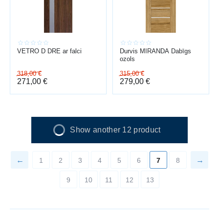
VETRO D DRE ar falci
Durvis MIRANDA Dabīgs
ozols
318,00
€
315,00
€
271,00
€
279,00
€
Show another 12 product
1
2
3
4
5
6
7
8
9
10
11
12
13