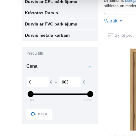
Baltij
Uzņēmums
Durvis ar CPL pārklājumu
stiklotas un moder
Krāsotas Durvis
Papildus varat aps
Vairāk
Durvis ar PVC pārklājumu
KĀ IZVĒLĒT
Durvis metāla kārbām
Šķirot pēc:
Izvēloties iekšdur
telpas dizain
Preču filtri
durvju izmēr
materiālu (la
Cena
skaņas izolāc
furnitūras kva
Laminētās durvis i
€
–
€
IEKŠDURVJU
0
€
963
€
laminētas du
koka durvis
Dzēst
stiklotas dur
dizaina durvi
slēptās durvi