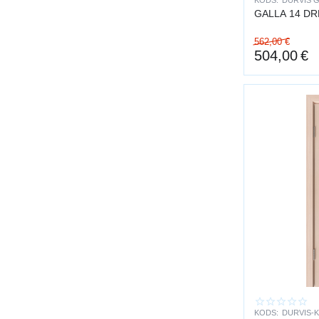
KODS:
DURVIS G
GALLA 14 
562,00
€
504,00
€
KODS:
DURVIS-K