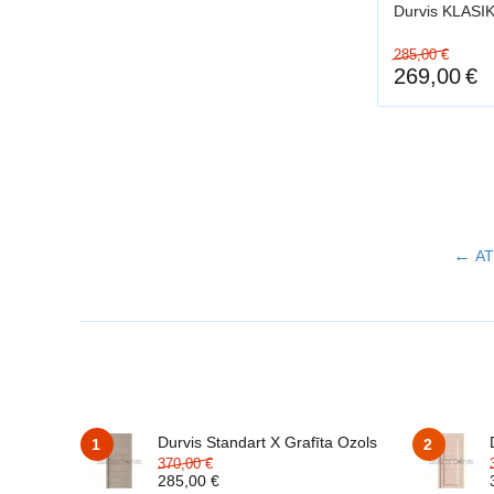
Durvis KLASIK
285,00
€
269,00
€
AT
Durvis Standart X Grafīta Ozols
1
2
370,00
€
285,00
€