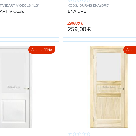
 DURVIS
TANDART V OZOLS (ILG)
KODS:
DURVIS ENA (DRE)
ART V Ozols
ENA DRE
auj telpā ienākt vairāk dabiskās gaismas un rada plašuma sajūtu. Tiek izmantots
299,00
€
259,00
€
S VEIDI
vis
vis
11%
Atlaide
Atlai
urvis
vis
ĪBAS
na
ija
tētika
sinājumi
rvju uzstādīšana
visā Latvijā.