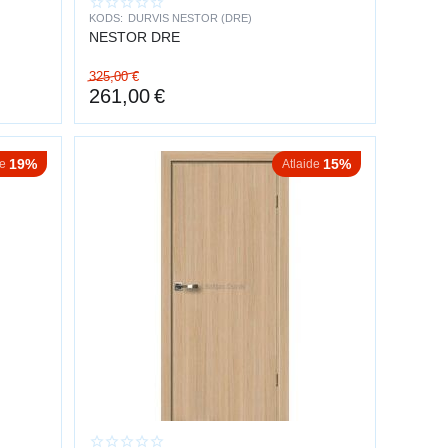
KODS:
DURVIS NESTOR (DRE)
NESTOR DRE
 rūdīts stikls, kas ir drošs un izturīgs.
325,00
€
261,00
€
19%
15%
de
Atlaide