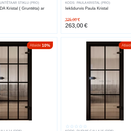
UNTĒTA AR STIKLU (PRO)
KODS:
PAULA KRISTAL (PRO)
DA Kristal ( Gruntēta) ar
Iekšdurvis Paula Kristal
325,00
€
263,00
€
10%
Atlaide
Atlai