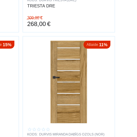
KODS:
DURVIS TRIESTA (DRE)
TRIESTA DRE
309,00
€
268,00
€
15%
11%
de
Atlaide
KODS:
DURVIS MIRANDA DABĪGS OZOLS (NOR)