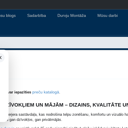
su blogs
Sadarbība
Durvju Montāža
Mūsu darbi
×
preču katalogā
ntu var iepazīties
.
 DZĪVOKĻIEM UN MĀJĀM – DIZAINS, KVALITĀTE 
ska interjera sastāvdaļa, kas nodrošina telpu zonēšanu, komfortu un vizuālo ha
izainu gan dzīvokļos, gan privātmājās.