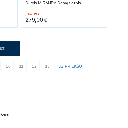
Durvis MIRANDA Dabīgs ozols
315,00
€
279,00
€
ct
10
11
12
13
UZ PRIEKŠU
 Ozols