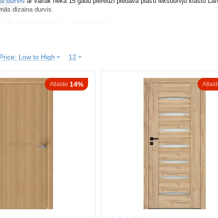
as durvis
ar vairāk nekā 15 gadu pieredzi piedāvā plašu iekšdurvju klāstu Lat
nās dizaina durvis.
katīt arī
ieejas durvis
un
metāla durvis
.
IES IEKŠDURVIS
Price: Low to High
12
vis, svarīgi ņemt vērā:
u un krāsu
14%
Atlaide
Atlai
us
mināts, MDF, koks, stikls)
iju
litāti
r ekonomisks risinājums, savukārt koka durvis nodrošina augstāku izturību. S
 VEIDI
rvis
vis
s
s