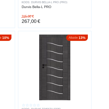
KODS:
DURVIS BELLA-L PRO (PRO)
Durvis Bella-L PRO
315,00
€
267,00
€
10%
13%
de
Atlaide