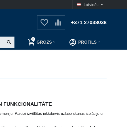
Latviešu
+371 27038038
0
GROZS
PROFILS
UN FUNKCIONALITĀTE
rmoniju. Pareizi izvēlētas iekšdurvis uzlabo skaņas izolāciju un