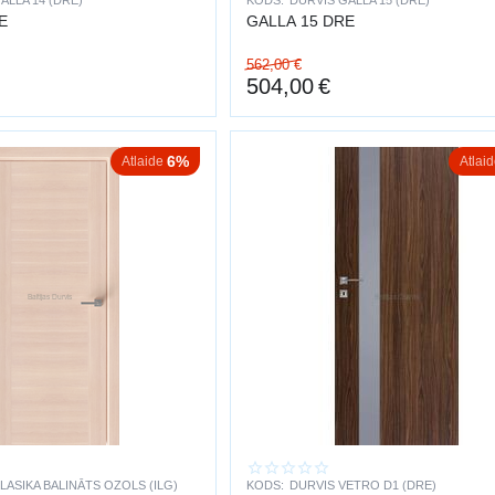
ALLA 14 (DRE)
KODS:
DURVIS GALLA 15 (DRE)
DRE
GALLA 15 DRE
562,00
€
504,00
€
6%
Atlaide
Atlai
LASIKA BALINĀTS OZOLS (ILG)
KODS:
DURVIS VETRO D1 (DRE)