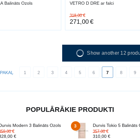
A Balināts Ozols
VETRO D DRE ar falci
318,00
€
271,00
€
Show another 12 produ
PAKAĻ
1
2
3
4
5
6
7
8
9
POPULĀRĀKIE PRODUKTI
Durvis Modern 3 Balināts Ozols
Durvis Tokio 5 Balināts
3
359,00
€
357,00
€
328,00
€
310,00
€