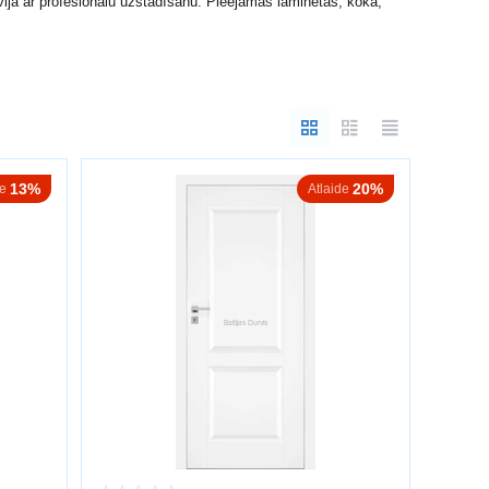
vijā ar profesionālu uzstādīšanu. Pieejamas laminētas, koka,
13%
20%
de
Atlaide
tiklotas durvis piešķir telpai vieglumu un gaismu.