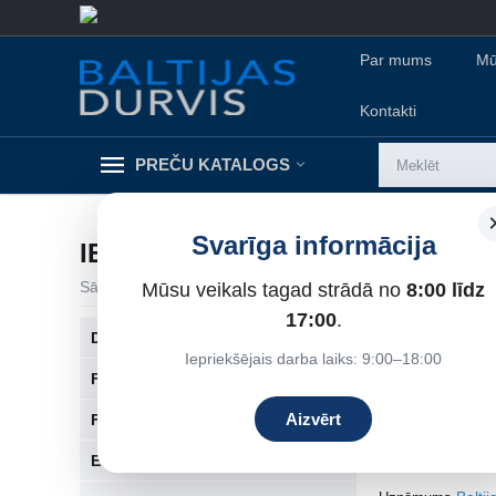
Par mums
Mū
Kontakti
PREČU KATALOGS
Svarīga informācija
IEKŠDURVIS
Sākums
/
Mūsu veikals tagad strādā no
Iekšdurvis
8:00 līdz
17:00
.
DRE iekšdurvis
Ar durvju sortime
Iepriekšējais darba laiks: 9:00–18:00
Finierētas Koka Iekšdurvis
IEKŠDURVIS
Aizvērt
Frēzētas Koka Iekšdurvis
Iekšdurvis ir būti
Ekofinierētās durvis
papildina telpas d