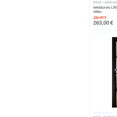
KODS:
LINDA GR
Iekšdurvis LIN
stiklu
295,00
€
263,00
€